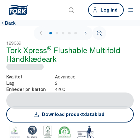
Log ind
Back
1 / 7
129089
®
Tork Xpress
Flushable Multifold
Håndklædeark
Advanced
Kvalitet
2
Lag
4200
Enheder pr. karton
Download produktdatablad