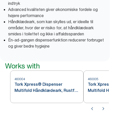
indtryk
Advanced kvaliteten giver økonomiske fordele og
højere performance
Håndklædeark, som kan skylles ud, er ideelle til
områder, hvor der er risiko for, at håndklædeark
smides i toilettet og ikke i affaldsspanden
Én-ad-gangen dispenserfunktion reducerer forbruget
og giver bedre hygiejne
Works with
460004
460005
Tork Xpress® Dispenser
Tork Xpress®
Multifold Håndklædeark, Rustfrit
Multifold Hå
stål H2
Rustfrit stål 