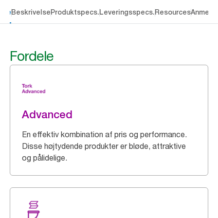
dele
Beskrivelse
Produktspecs.
Leveringsspecs.
Resources
Anmelde
Fordele
Advanced
En effektiv kombination af pris og performance.
Disse højtydende produkter er bløde, attraktive
og pålidelige.