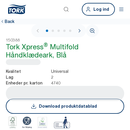
Log ind
Back
1 / 7
150388
®
Tork Xpress
Multifold
Håndklædeark, Blå
Universal
Kvalitet
2
Lag
4740
Enheder pr. karton
Download produktdatablad