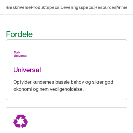
dele
Beskrivelse
Produktspecs.
Leveringsspecs.
Resources
Anmelde
Fordele
Universal
Opfylder kundernes basale behov og sikrer god
økonomi og nem vedligeholdelse.