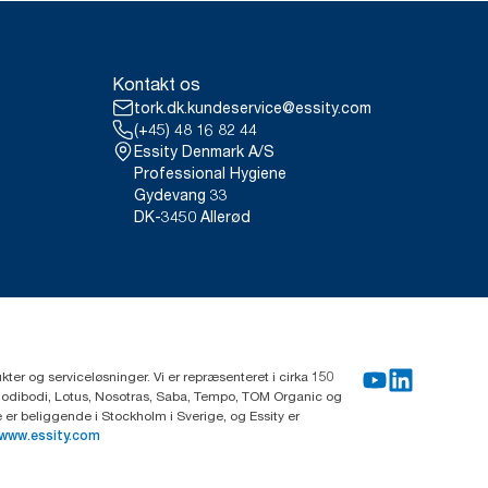
Kontakt os
tork.dk.kundeservice@essity.com
(+45) 48 16 82 44
Essity Denmark A/S
Professional Hygiene
Gydevang 33
DK-3450 Allerød
ter og serviceløsninger. Vi er repræsenteret i cirka 150
Modibodi, Lotus, Nosotras, Saba, Tempo, TOM Organic og
r beliggende i Stockholm i Sverige, og Essity er
www.essity.com