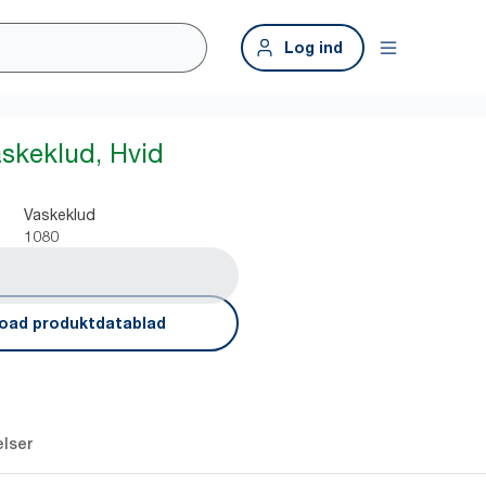
Log ind
askeklud, Hvid
Vaskeklud
1080
oad produktdatablad
lser