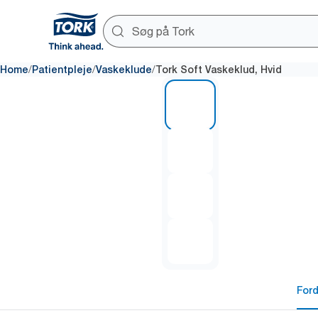
/
/
/
Home
Patientpleje
Vaskeklude
Tork Soft Vaskeklud, Hvid
1 of 4
For