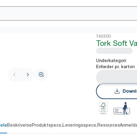
742200
Tork Soft V
Underkategori
Enheder pr. karton
Downl
dele
Beskrivelse
Produktspecs.
Leveringsspecs.
Resources
Anmelde