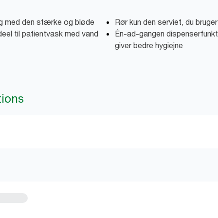
rg med den stærke og bløde
Rør kun den serviet, du bruger
eel til patientvask med vand
Én-ad-gangen dispenserfunkti
giver bedre hygiejne
tions