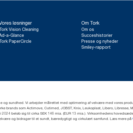
Vores løsninger
Om Tork
Tork Vision Cleaning
Om os
Ad-a-Glance
Succeshistorier
Tork PaperCircle
Presse og nyheder
Smiley-rapport
ejne og sundhed. Vi arbejder målrettet med optimering af velvære med vores produk
ke brands som Actimove, Cutimed, JOBST, Knix, Leukoplast, Libero, Libresse, 
2024 beløb sig til cirka SEK 146 mia. (EUR 13 mia.). Virksomhedens hovedsæde e
velvære og bidrager til et sundt, bæredygtigt og cirkulært samfund. Læs mere på