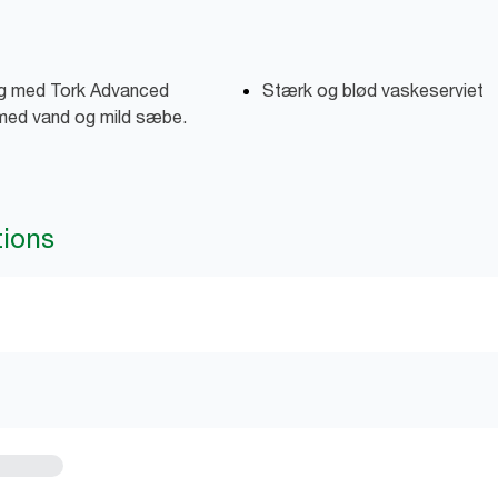
rg med Tork Advanced
Stærk og blød vaskeserviet
k med vand og mild sæbe.
tions