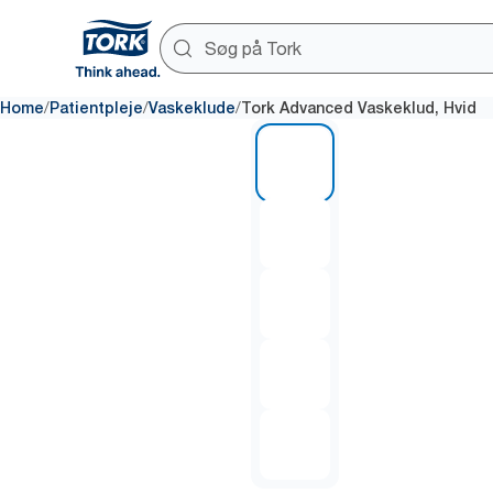
/
/
/
Home
Patientpleje
Vaskeklude
Tork Advanced Vaskeklud, Hvid
1 of 5