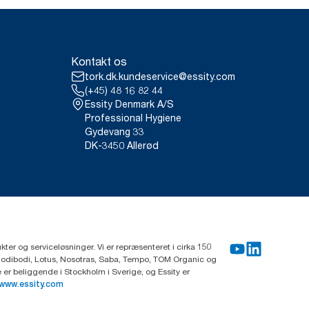
Kontakt os
tork.dk.kundeservice@essity.com
(+45) 48 16 82 44
Essity Denmark A/S
Professional Hygiene
Gydevang 33
DK-3450 Allerød
ter og serviceløsninger. Vi er repræsenteret i cirka 150
Modibodi, Lotus, Nosotras, Saba, Tempo, TOM Organic og
r beliggende i Stockholm i Sverige, og Essity er
www.essity.com