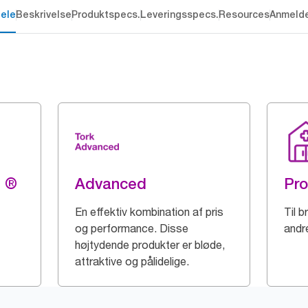
dele
Beskrivelse
Produktspecs.
Leveringsspecs.
Resources
Anmelde
g ®
Advanced
Pro
En effektiv kombination af pris
Til 
og performance. Disse
andre
højtydende produkter er bløde,
attraktive og pålidelige.