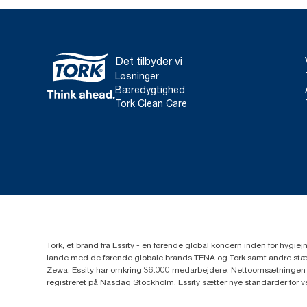
Det tilbyder vi
Løsninger
Bæredygtighed
Tork Clean Care
Tork, et brand fra Essity - en førende global koncern inden for hygi
lande med de førende globale brands TENA og Tork samt andre stær
Zewa. Essity har omkring 36.000 medarbejdere. Nettoomsætningen i 
registreret på Nasdaq Stockholm. Essity sætter nye standarder for 