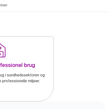
lser
fessionel brug
brug i sundhedssektoren og
 professionelle miljøer.