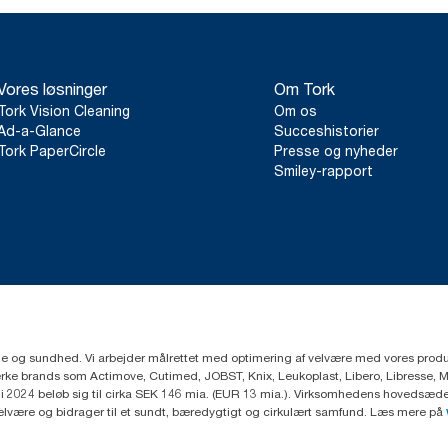
Vores løsninger
Om Tork
Tork Vision Cleaning
Om os
Ad-a-Glance
Succeshistorier
Tork PaperCircle
Presse og nyheder
Smiley-rapport
ejne og sundhed. Vi arbejder målrettet med optimering af velvære med vores produk
ke brands som Actimove, Cutimed, JOBST, Knix, Leukoplast, Libero, Libresse, 
2024 beløb sig til cirka SEK 146 mia. (EUR 13 mia.). Virksomhedens hovedsæde e
velvære og bidrager til et sundt, bæredygtigt og cirkulært samfund. Læs mere på