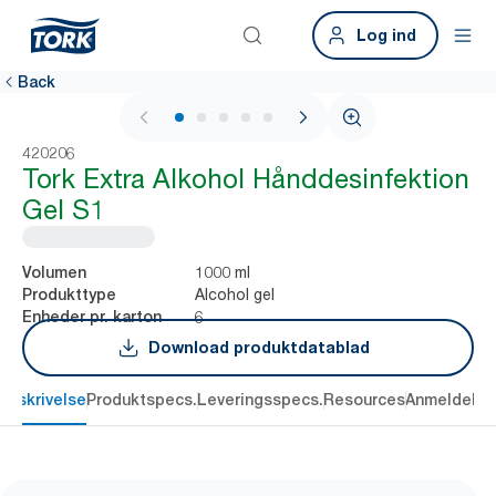
Log ind
Back
1 / 5
420206
Tork Extra Alkohol Hånddesinfektion
Gel S1
1000 ml
Volumen
Alcohol gel
Produkttype
6
Enheder pr. karton
Download produktdatablad
Beskrivelse
Produktspecs.
Leveringsspecs.
Resources
Anmeldelse