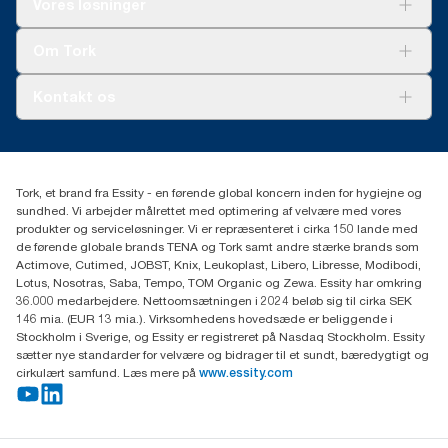
Vores løsninger
Bæredygtighed
Tork Clean Care
Tork Vision Cleaning
Om Tork
Ad-a-Glance
Tork PaperCircle
Om os
Kontakt os
Succeshistorier
Presse og nyheder
tork.dk.kundeservice@essity.com
Smiley-rapport
(+45) 48 16 82 44
Essity Denmark A/S
Tork, et brand fra Essity - en førende global koncern inden for hygiejne og
Professional Hygiene
sundhed. Vi arbejder målrettet med optimering af velvære med vores
Gydevang 33
produkter og serviceløsninger. Vi er repræsenteret i cirka 150 lande med
DK-3450 Allerød
de førende globale brands TENA og Tork samt andre stærke brands som
Actimove, Cutimed, JOBST, Knix, Leukoplast, Libero, Libresse, Modibodi,
Lotus, Nosotras, Saba, Tempo, TOM Organic og Zewa. Essity har omkring
36.000 medarbejdere. Nettoomsætningen i 2024 beløb sig til cirka SEK
146 mia. (EUR 13 mia.). Virksomhedens hovedsæde er beliggende i
Stockholm i Sverige, og Essity er registreret på Nasdaq Stockholm. Essity
sætter nye standarder for velvære og bidrager til et sundt, bæredygtigt og
cirkulært samfund. Læs mere på
www.essity.com