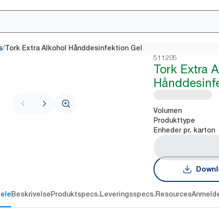
/
s
Tork Extra Alkohol Hånddesinfektion Gel
511205
Tork Extra 
Hånddesinfe
Volumen
Produkttype
Enheder pr. karton
Downl
dele
Beskrivelse
Produktspecs.
Leveringsspecs.
Resources
Anmelde