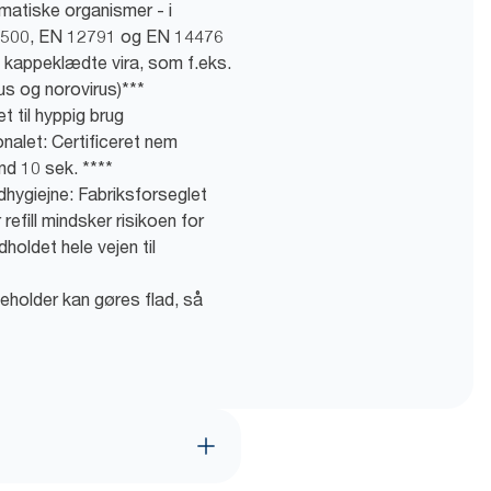
matiske organismer - i
500, EN 12791 og EN 14476
e kappeklædte vira, som f.eks.
rus og norovirus)***
 til hyppig brug
nalet: Certificeret nem
nd 10 sek. ****
hygiejne: Fabriksforseglet
refill mindsker risikoen for
holdet hele vejen til
eholder kan gøres flad, så