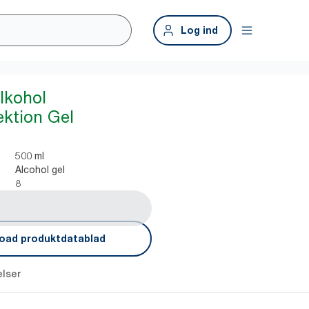
Log ind
Alkohol
ktion Gel
500 ml
Alcohol gel
8
oad produktdatablad
lser