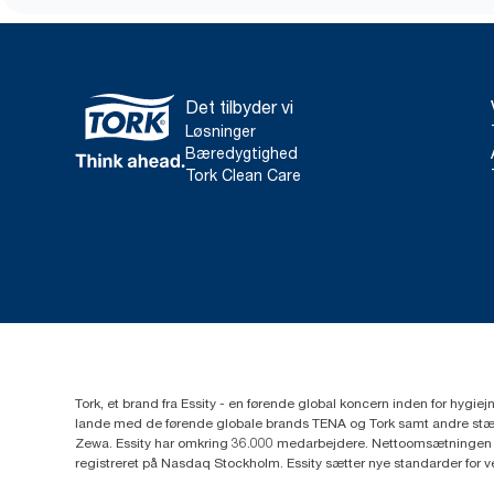
Det tilbyder vi
Løsninger
Bæredygtighed
Tork Clean Care
Tork, et brand fra Essity - en førende global koncern inden for hygi
lande med de førende globale brands TENA og Tork samt andre stær
Zewa. Essity har omkring 36.000 medarbejdere. Nettoomsætningen i 
registreret på Nasdaq Stockholm. Essity sætter nye standarder for 