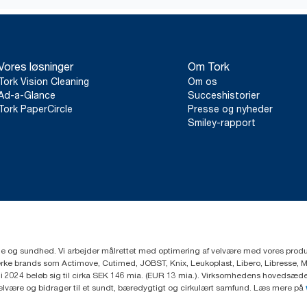
Vores løsninger
Om Tork
Tork Vision Cleaning
Om os
Ad-a-Glance
Succeshistorier
Tork PaperCircle
Presse og nyheder
Smiley-rapport
ejne og sundhed. Vi arbejder målrettet med optimering af velvære med vores produk
ke brands som Actimove, Cutimed, JOBST, Knix, Leukoplast, Libero, Libresse, 
2024 beløb sig til cirka SEK 146 mia. (EUR 13 mia.). Virksomhedens hovedsæde e
velvære og bidrager til et sundt, bæredygtigt og cirkulært samfund. Læs mere på