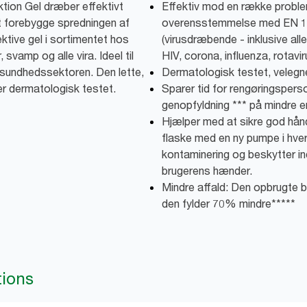
tion Gel dræber effektivt
Effektiv mod en række proble
t forebygge spredningen af
overensstemmelse med EN 1
ektive gel i sortimentet hos
(virusdræbende - inklusive all
 svamp og alle vira. Ideel til
HIV, corona, influenza, rotavi
l sundhedssektoren. Den lette,
Dermatologisk testet, velegnet
 er dermatologisk testet.
Sparer tid for rengøringsperso
genopfyldning *** på mindre e
Hjælper med at sikre god hånd
flaske med en ny pumpe i hver 
kontaminering og beskytter ind
brugerens hænder.
Mindre affald: Den opbrugte b
den fylder 70% mindre*****
tions