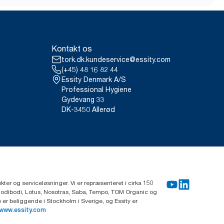
Kontakt os
tork.dk.kundeservice@essity.com
(+45) 48 16 82 44
Essity Denmark A/S
Professional Hygiene
Gydevang 33
DK-3450 Allerød
ter og serviceløsninger. Vi er repræsenteret i cirka 150
Modibodi, Lotus, Nosotras, Saba, Tempo, TOM Organic og
r beliggende i Stockholm i Sverige, og Essity er
www.essity.com