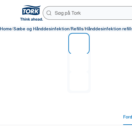
/
/
/
Home
Sæbe og Hånddesinfektion
Refills
Hånddesinfektion refill
1 of 3
For