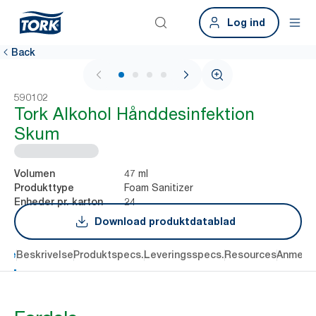
Log ind
Back
1 / 4
590102
Tork Alkohol Hånddesinfektion
Skum
47 ml
Volumen
Foam Sanitizer
Produkttype
24
Enheder pr. karton
Download produktdatablad
dele
Beskrivelse
Produktspecs.
Leveringsspecs.
Resources
Anmelde