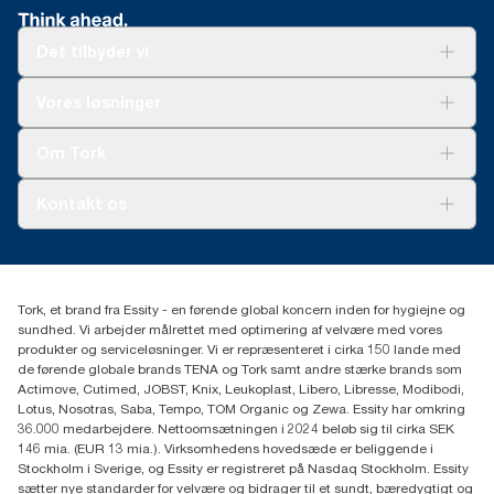
Det tilbyder vi
Løsninger
Vores løsninger
Bæredygtighed
Tork Clean Care
Tork Vision Cleaning
Om Tork
Ad-a-Glance
Tork PaperCircle
Om os
Kontakt os
Succeshistorier
Presse og nyheder
tork.dk.kundeservice@essity.com
Smiley-rapport
(+45) 48 16 82 44
Essity Denmark A/S
Tork, et brand fra Essity - en førende global koncern inden for hygiejne og
Professional Hygiene
sundhed. Vi arbejder målrettet med optimering af velvære med vores
Gydevang 33
produkter og serviceløsninger. Vi er repræsenteret i cirka 150 lande med
DK-3450 Allerød
de førende globale brands TENA og Tork samt andre stærke brands som
Actimove, Cutimed, JOBST, Knix, Leukoplast, Libero, Libresse, Modibodi,
Lotus, Nosotras, Saba, Tempo, TOM Organic og Zewa. Essity har omkring
36.000 medarbejdere. Nettoomsætningen i 2024 beløb sig til cirka SEK
146 mia. (EUR 13 mia.). Virksomhedens hovedsæde er beliggende i
Stockholm i Sverige, og Essity er registreret på Nasdaq Stockholm. Essity
sætter nye standarder for velvære og bidrager til et sundt, bæredygtigt og