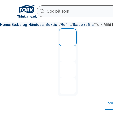
/
/
/
/
Home
Sæbe og Hånddesinfektion
Refills
Sæbe refills
Tork Mild
1 of 4
For