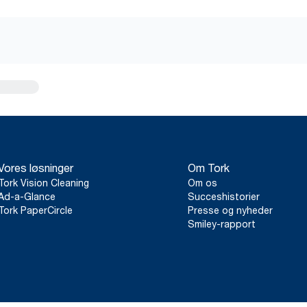
Vores løsninger
Om Tork
Tork Vision Cleaning
Om os
Ad-a-Glance
Succeshistorier
Tork PaperCircle
Presse og nyheder
Smiley-rapport