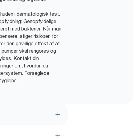
den i dermatologisk test.
nopfyldning: Genopfyldelige
neret med bakterier. Når man
nsere, stiger risikoen for
er den gavnlige effekt af at
 pumper skal rengøres og
yldes. Kontakt din
sninger om, hvordan du
nsersystem. Forseglede
ygiejne.