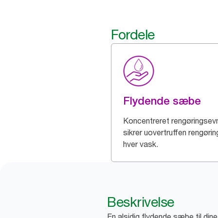
Fordele
Flydende sæbe
Koncentreret rengøringsev
sikrer uovertruffen rengøri
hver vask.
Beskrivelse
En alsidig flydende sæbe til din