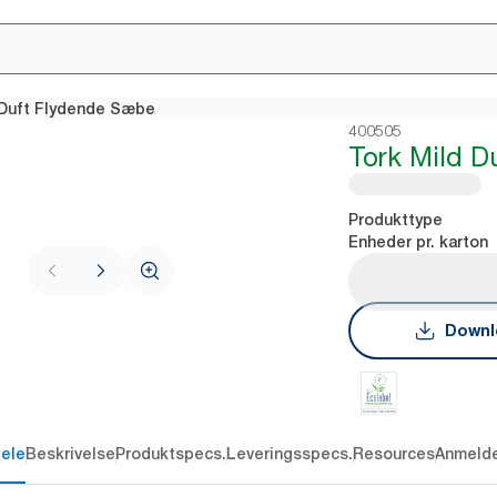
 Duft Flydende Sæbe
400505
Tork Mild D
Produkttype
Enheder pr. karton
Downl
dele
Beskrivelse
Produktspecs.
Leveringsspecs.
Resources
Anmelde