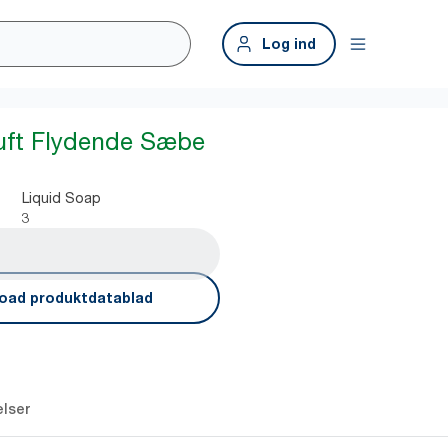
Log ind
uft Flydende Sæbe
Liquid Soap
3
oad produktdatablad
lser