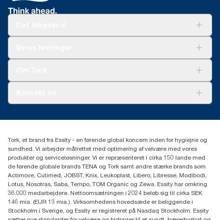
Det tilbyder vi
Løsninger
Vores løsninger
Bæredygtighed
Tork Clean Care
Tork Vision Cleaning
Om Tork
Ad-a-Glance
Tork PaperCircle
Om os
Kontakt os
Succeshistorier
Presse og nyheder
tork.dk.kundeservice@essity.com
Smiley-rapport
(+45) 48 16 82 44
Essity Denmark A/S
Tork, et brand fra Essity - en førende global koncern inden for hygiejne og
Professional Hygiene
sundhed. Vi arbejder målrettet med optimering af velvære med vores
Gydevang 33
produkter og serviceløsninger. Vi er repræsenteret i cirka 150 lande med
DK-3450 Allerød
de førende globale brands TENA og Tork samt andre stærke brands som
Actimove, Cutimed, JOBST, Knix, Leukoplast, Libero, Libresse, Modibodi,
Lotus, Nosotras, Saba, Tempo, TOM Organic og Zewa. Essity har omkring
36.000 medarbejdere. Nettoomsætningen i 2024 beløb sig til cirka SEK
146 mia. (EUR 13 mia.). Virksomhedens hovedsæde er beliggende i
Stockholm i Sverige, og Essity er registreret på Nasdaq Stockholm. Essity
sætter nye standarder for velvære og bidrager til et sundt, bæredygtigt og