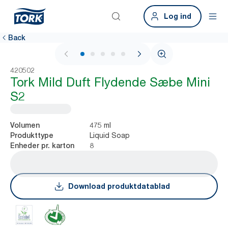
Log ind
Back
1 / 6
420502
Tork Mild Duft Flydende Sæbe Mini
S2
475 ml
Volumen
Liquid Soap
Produkttype
8
Enheder pr. karton
Download produktdatablad