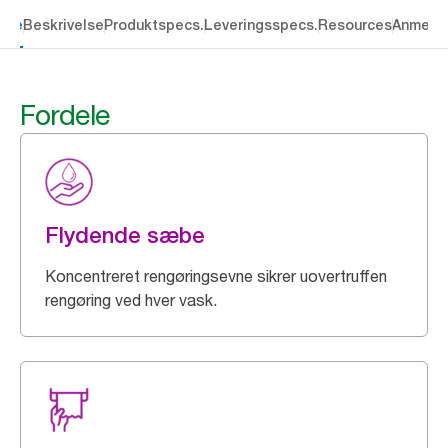
dele
Beskrivelse
Produktspecs.
Leveringsspecs.
Resources
Anmelde
Fordele
Flydende sæbe
Koncentreret rengøringsevne sikrer uovertruffen
rengøring ved hver vask.