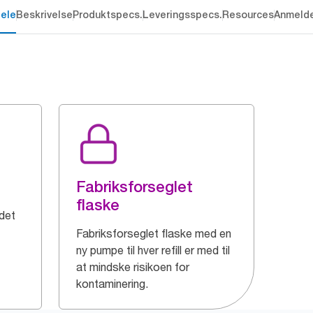
dele
Beskrivelse
Produktspecs.
Leveringsspecs.
Resources
Anmelde
Fabriksforseglet
flaske
det
Fabriksforseglet flaske med en
ny pumpe til hver refill er med til
at mindske risikoen for
kontaminering.