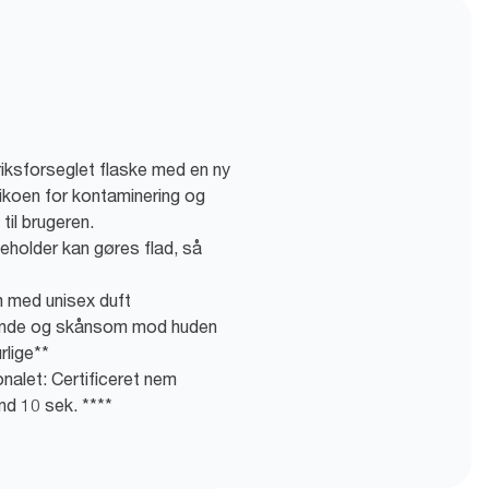
riksforseglet flaske med en ny
isikoen for kontaminering og
til brugeren.
eholder kan gøres flad, så
 med unisex duft
vende og skånsom mod huden
rlige**
nalet: Certificeret nem
nd 10 sek. ****