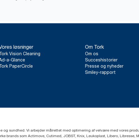
Vores løsninger
Om Tork
Tork Vision Cleaning
Om os
Ad-a-Glance
Succeshistorier
Tork PaperCircle
Presse og nyheder
Smiley-rapport
ejne og sundhed. Vi arbejder målrettet med optimering af velvære med vores produk
ke brands som Actimove, Cutimed, JOBST, Knix, Leukoplast, Libero, Libresse, 