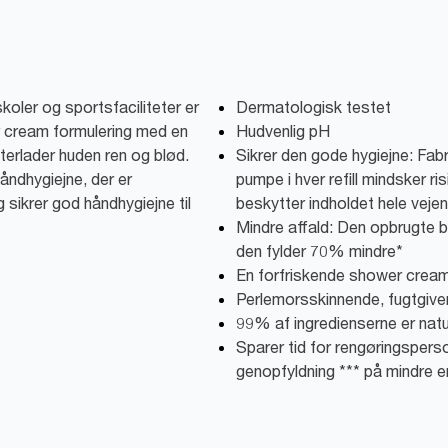
koler og sportsfaciliteter er
Dermatologisk testet
 cream formulering med en
Hudvenlig pH
terlader huden ren og blød.
Sikrer den gode hygiejne: Fab
åndhygiejne, der er
pumpe i hver refill mindsker r
sikrer god håndhygiejne til
beskytter indholdet hele vejen 
Mindre affald: Den opbrugte b
den fylder 70% mindre*
En forfriskende shower cream
Perlemorsskinnende, fugtgi
99% af ingredienserne er natu
Sparer tid for rengøringsperso
genopfyldning *** på mindre e