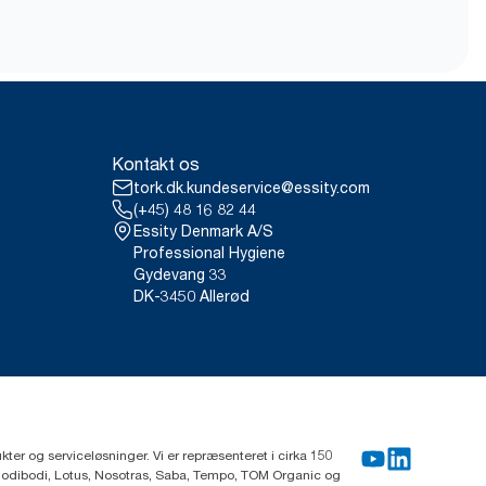
Kontakt os
tork.dk.kundeservice@essity.com
(+45) 48 16 82 44
Essity Denmark A/S
Professional Hygiene
Gydevang 33
DK-3450 Allerød
ter og serviceløsninger. Vi er repræsenteret i cirka 150
Modibodi, Lotus, Nosotras, Saba, Tempo, TOM Organic og