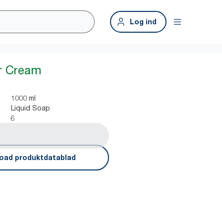
Log ind
r Cream
1000 ml
Liquid Soap
6
oad produktdatablad