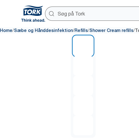
/
/
/
/
Home
Sæbe og Hånddesinfektion
Refills
Shower Cream refills
T
1 of 5