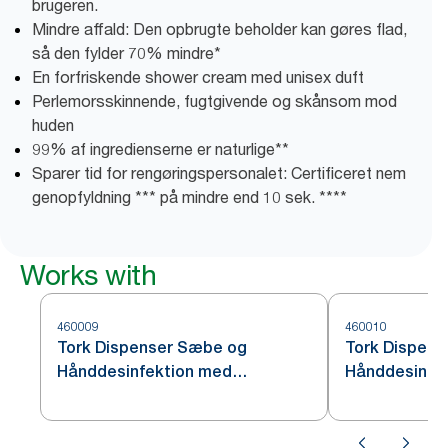
brugeren.
Mindre affald: Den opbrugte beholder kan gøres flad,
så den fylder 70% mindre*
En forfriskende shower cream med unisex duft
Perlemorsskinnende, fugtgivende og skånsom mod
huden
99% af ingredienserne er naturlige**
Sparer tid for rengøringspersonalet: Certificeret nem
genopfyldning *** på mindre end 10 sek. ****
Works with
460009
460010
Tork Dispenser Sæbe og
Tork Dispen
Hånddesinfektion med
Hånddesinfekt
Intuition™ Sensor, Rustfrit stål
S4
S4