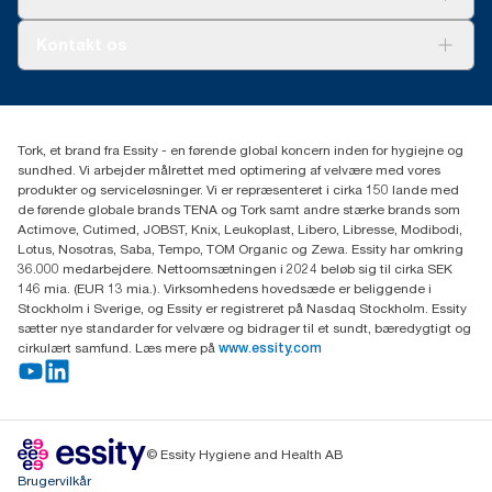
Ad-a-Glance
Tork PaperCircle
Om os
Kontakt os
Succeshistorier
Presse og nyheder
tork.dk.kundeservice@essity.com
Smiley-rapport
(+45) 48 16 82 44
Essity Denmark A/S
Tork, et brand fra Essity - en førende global koncern inden for hygiejne og
Professional Hygiene
sundhed. Vi arbejder målrettet med optimering af velvære med vores
Gydevang 33
produkter og serviceløsninger. Vi er repræsenteret i cirka 150 lande med
DK-3450 Allerød
de førende globale brands TENA og Tork samt andre stærke brands som
Actimove, Cutimed, JOBST, Knix, Leukoplast, Libero, Libresse, Modibodi,
Lotus, Nosotras, Saba, Tempo, TOM Organic og Zewa. Essity har omkring
36.000 medarbejdere. Nettoomsætningen i 2024 beløb sig til cirka SEK
146 mia. (EUR 13 mia.). Virksomhedens hovedsæde er beliggende i
Stockholm i Sverige, og Essity er registreret på Nasdaq Stockholm. Essity
sætter nye standarder for velvære og bidrager til et sundt, bæredygtigt og
cirkulært samfund. Læs mere på
www.essity.com
© Essity Hygiene and Health AB
Brugervilkår