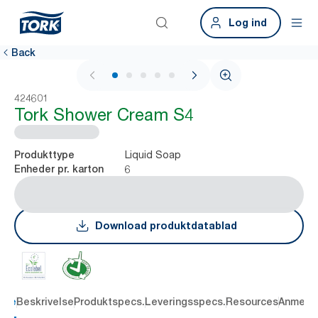
Log ind
Back
1 / 6
424601
Tork Shower Cream S4
Liquid Soap
Produkttype
6
Enheder pr. karton
Download produktdatablad
dele
Beskrivelse
Produktspecs.
Leveringsspecs.
Resources
Anmelde