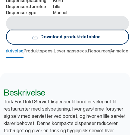
Bord
Dispenserplacering
Lille
Dispenserstørrelse
Manuel
Dispensertype
Download produktdatablad
Beskrivelse
Produktspecs.
Leveringsspecs.
Resources
Anmeldelse
Beskrivelse
Tork Fastfold Servietdispenser til bord er velegnet til
restauranter med selvbetjening, hvor gæsterne forsyner
sig selv med servietter ved bordet, og hvor en lille serviet
klarer behovet. Denne kompakte dispenser reducerer
forbruget og giver en frisk og hygiejnisk serviet hver