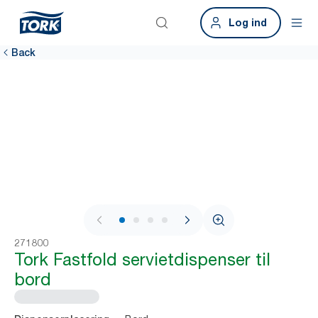
Log ind
Back
1 / 4
271800
Tork Fastfold servietdispenser til
bord