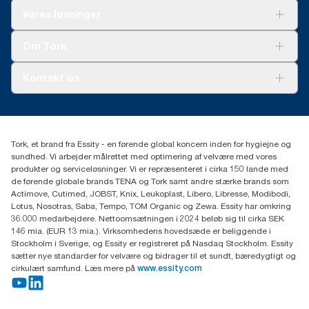
Løsninger
Vores løsninger
Bæredygtighed
Tork Clean Care
Tork Vision Cleaning
Om Tork
Ad-a-Glance
Tork PaperCircle
Om os
Kontakt os
Succeshistorier
Presse og nyheder
tork.dk.kundeservice@essity.com
Smiley-rapport
(+45) 48 16 82 44
Essity Denmark A/S
Tork, et brand fra Essity - en førende global koncern inden for hygiejne og
Professional Hygiene
sundhed. Vi arbejder målrettet med optimering af velvære med vores
Gydevang 33
produkter og serviceløsninger. Vi er repræsenteret i cirka 150 lande med
DK-3450 Allerød
de førende globale brands TENA og Tork samt andre stærke brands som
Actimove, Cutimed, JOBST, Knix, Leukoplast, Libero, Libresse, Modibodi,
Lotus, Nosotras, Saba, Tempo, TOM Organic og Zewa. Essity har omkring
36.000 medarbejdere. Nettoomsætningen i 2024 beløb sig til cirka SEK
146 mia. (EUR 13 mia.). Virksomhedens hovedsæde er beliggende i
Stockholm i Sverige, og Essity er registreret på Nasdaq Stockholm. Essity
sætter nye standarder for velvære og bidrager til et sundt, bæredygtigt og
cirkulært samfund. Læs mere på
www.essity.com