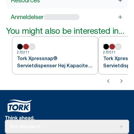
Resources
Anmeldelser
You might also be interested in...
272211
272511
Tork Xpressnap®
Tork Xpress
Servietdispenser Høj Kapacitet,
Servietdispen
Sort N4
Det tilbyder vi