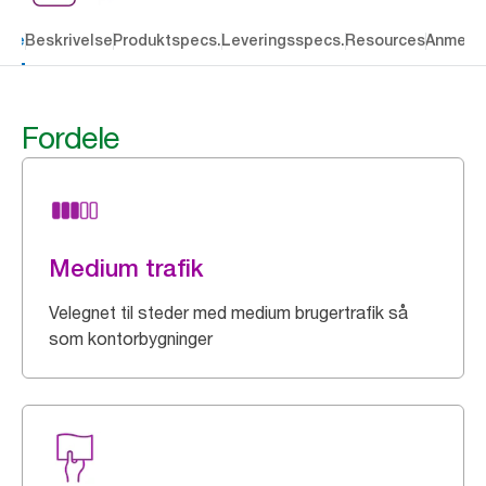
dele
Beskrivelse
Produktspecs.
Leveringsspecs.
Resources
Anmelde
Fordele
Medium trafik
Velegnet til steder med medium brugertrafik så
som kontorbygninger