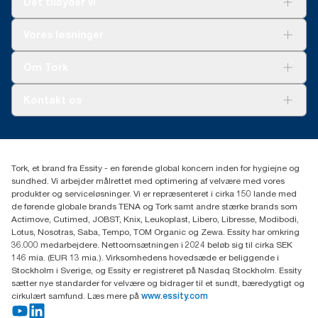
Det tilbyder vi
forbrug. Baseret på tredjepartsgennemgåede
livscyklusvurderinger (LCA), som dækker alle refill
kvalitetsniveauer kombineret med forbrugsdata. Fordi dataene
Løsninger
Vores løsninger
er baseret på et systemgennemsnit, er det ikke beregnet til brug
Bæredygtighed
i carbon-afrapportering af specifikke produkter og forbrug.
Tork Clean Care
Tork Vision Cleaning
Om Tork
Ad-a-Glance
Tork PaperCircle
Om os
Kontakt os
Succeshistorier
Presse og nyheder
tork.dk.kundeservice@essity.com
Smiley-rapport
(+45) 48 16 82 44
Essity Denmark A/S
Tork, et brand fra Essity - en førende global koncern inden for hygiejne og
Professional Hygiene
sundhed. Vi arbejder målrettet med optimering af velvære med vores
Gydevang 33
produkter og serviceløsninger. Vi er repræsenteret i cirka 150 lande med
DK-3450 Allerød
de førende globale brands TENA og Tork samt andre stærke brands som
Actimove, Cutimed, JOBST, Knix, Leukoplast, Libero, Libresse, Modibodi,
Lotus, Nosotras, Saba, Tempo, TOM Organic og Zewa. Essity har omkring
36.000 medarbejdere. Nettoomsætningen i 2024 beløb sig til cirka SEK
146 mia. (EUR 13 mia.). Virksomhedens hovedsæde er beliggende i
Stockholm i Sverige, og Essity er registreret på Nasdaq Stockholm. Essity
sætter nye standarder for velvære og bidrager til et sundt, bæredygtigt og
cirkulært samfund. Læs mere på
www.essity.com