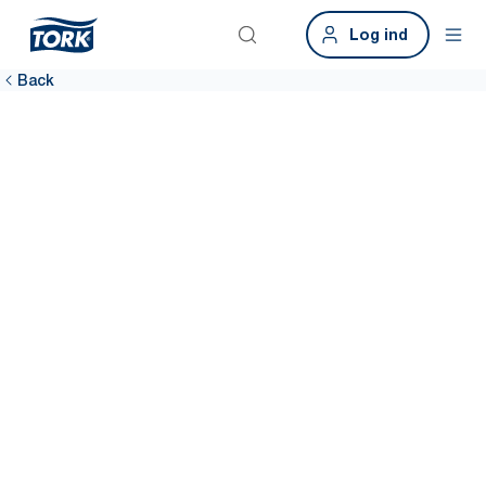
Log ind
Back