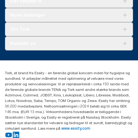
Det tilbyder vi
forbrug. Baseret på tredjepartsgennemgåede
livscyklusvurderinger (LCA), som dækker alle refill
kvalitetsniveauer kombineret med forbrugsdata. Fordi dataene
Løsninger
Vores løsninger
er baseret på et systemgennemsnit, er det ikke beregnet til brug
Bæredygtighed
i carbon-afrapportering af specifikke produkter og forbrug.
Tork Clean Care
Tork Vision Cleaning
Om Tork
Ad-a-Glance
Tork PaperCircle
Om os
Kontakt os
Succeshistorier
Presse og nyheder
tork.dk.kundeservice@essity.com
Smiley-rapport
(+45) 48 16 82 44
Essity Denmark A/S
Tork, et brand fra Essity - en førende global koncern inden for hygiejne og
Professional Hygiene
sundhed. Vi arbejder målrettet med optimering af velvære med vores
Gydevang 33
produkter og serviceløsninger. Vi er repræsenteret i cirka 150 lande med
DK-3450 Allerød
de førende globale brands TENA og Tork samt andre stærke brands som
Actimove, Cutimed, JOBST, Knix, Leukoplast, Libero, Libresse, Modibodi,
Lotus, Nosotras, Saba, Tempo, TOM Organic og Zewa. Essity har omkring
36.000 medarbejdere. Nettoomsætningen i 2024 beløb sig til cirka SEK
146 mia. (EUR 13 mia.). Virksomhedens hovedsæde er beliggende i
Stockholm i Sverige, og Essity er registreret på Nasdaq Stockholm. Essity
sætter nye standarder for velvære og bidrager til et sundt, bæredygtigt og
cirkulært samfund. Læs mere på
www.essity.com