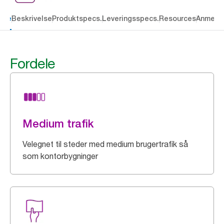
dele
Beskrivelse
Produktspecs.
Leveringsspecs.
Resources
Anmelde
Fordele
Medium trafik
Velegnet til steder med medium brugertrafik så
som kontorbygninger