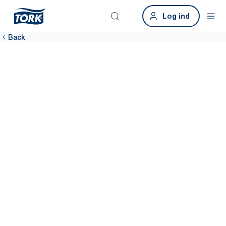
Log ind
Back