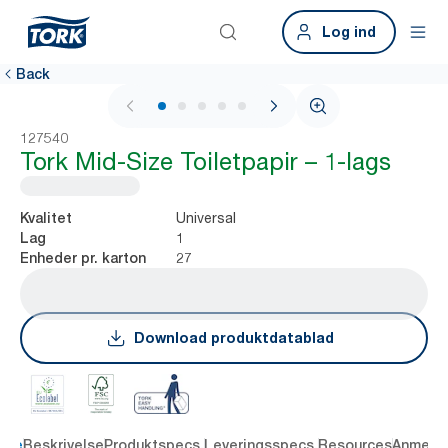
Log ind
Back
1 / 5
127540
Tork Mid-Size Toiletpapir – 1-lags
Universal
Kvalitet
1
Lag
27
Enheder pr. karton
Download produktdatablad
dele
Beskrivelse
Produktspecs.
Leveringsspecs.
Resources
Anmelde