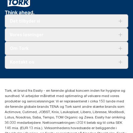
Det tilbyder vi
Løsninger
Vores løsninger
Bæredygtighed
Tork Clean Care
Tork Vision Cleaning
Om Tork
Ad-a-Glance
Tork PaperCircle
Om os
Kontakt os
Succeshistorier
Presse og nyheder
tork.dk.kundeservice@essity.com
Smiley-rapport
(+45) 48 16 82 44
Essity Denmark A/S
Tork, et brand fra Essity - en førende global koncern inden for hygiejne og
Professional Hygiene
sundhed. Vi arbejder målrettet med optimering af velvære med vores
Gydevang 33
produkter og serviceløsninger. Vi er repræsenteret i cirka 150 lande med
DK-3450 Allerød
de førende globale brands TENA og Tork samt andre stærke brands som
Actimove, Cutimed, JOBST, Knix, Leukoplast, Libero, Libresse, Modibodi,
Lotus, Nosotras, Saba, Tempo, TOM Organic og Zewa. Essity har omkring
36.000 medarbejdere. Nettoomsætningen i 2024 beløb sig til cirka SEK
146 mia. (EUR 13 mia.). Virksomhedens hovedsæde er beliggende i