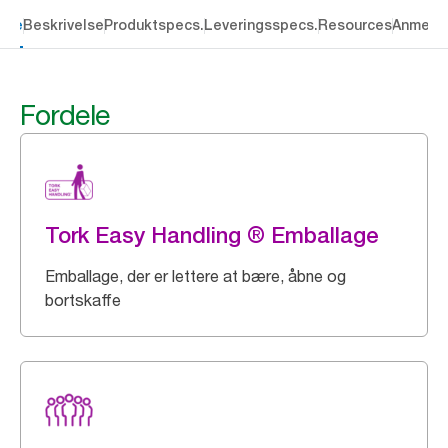
dele
Beskrivelse
Produktspecs.
Leveringsspecs.
Resources
Anmelde
Fordele
Tork Easy Handling ® Emballage
Emballage, der er lettere at bære, åbne og
bortskaffe