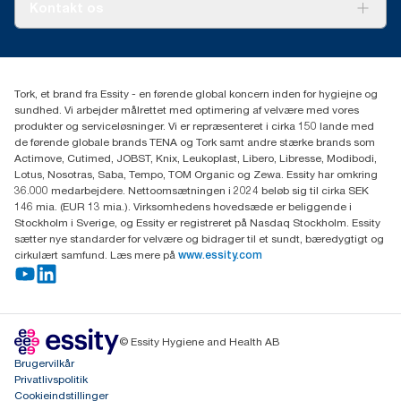
Om os
Kontakt os
Succeshistorier
Presse og nyheder
tork.dk.kundeservice@essity.com
Smiley-rapport
(+45) 48 16 82 44
Essity Denmark A/S
Tork, et brand fra Essity - en førende global koncern inden for hygiejne og
Professional Hygiene
sundhed. Vi arbejder målrettet med optimering af velvære med vores
Gydevang 33
produkter og serviceløsninger. Vi er repræsenteret i cirka 150 lande med
DK-3450 Allerød
de førende globale brands TENA og Tork samt andre stærke brands som
Actimove, Cutimed, JOBST, Knix, Leukoplast, Libero, Libresse, Modibodi,
Lotus, Nosotras, Saba, Tempo, TOM Organic og Zewa. Essity har omkring
36.000 medarbejdere. Nettoomsætningen i 2024 beløb sig til cirka SEK
146 mia. (EUR 13 mia.). Virksomhedens hovedsæde er beliggende i
Stockholm i Sverige, og Essity er registreret på Nasdaq Stockholm. Essity
sætter nye standarder for velvære og bidrager til et sundt, bæredygtigt og
cirkulært samfund. Læs mere på
www.essity.com
© Essity Hygiene and Health AB
Brugervilkår
Privatlivspolitik
Cookieindstillinger