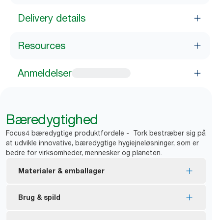
Delivery details
Resources
Anmeldelser
Bæredygtighed
Focus4 bæredygtige produktfordele - Tork bestræber sig på
at udvikle innovative, bæredygtige hygiejneløsninger, som er
bedre for virksomheder, mennesker og planeten.
Materialer & emballager
Vores refills er certificeret med EU-Blomsten -
Brug & spild
mindre miljøpåvirkning gennem hele produktets
livscyklus.