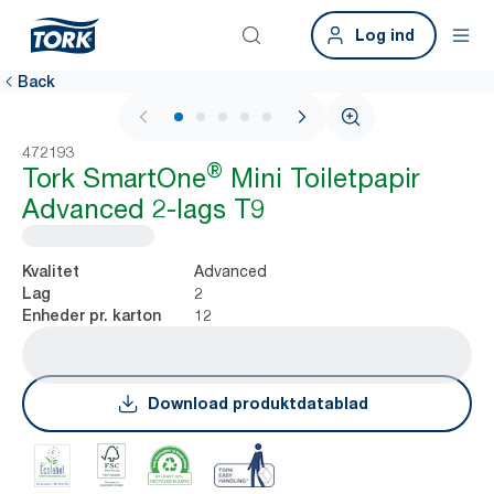
Log ind
Back
1 / 7
472193
®
Tork SmartOne
Mini Toiletpapir
Advanced 2-lags T9
Advanced
Kvalitet
2
Lag
12
Enheder pr. karton
Download produktdatablad