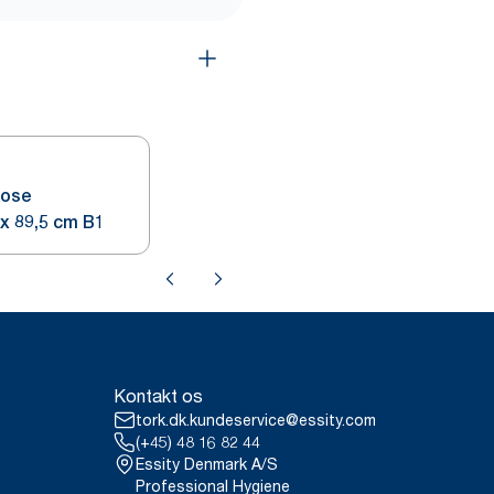
pose
rent 61,5 x 89,5 cm B1
Kontakt os
tork.dk.kundeservice@essity.com
(+45) 48 16 82 44
Essity Denmark A/S
Professional Hygiene