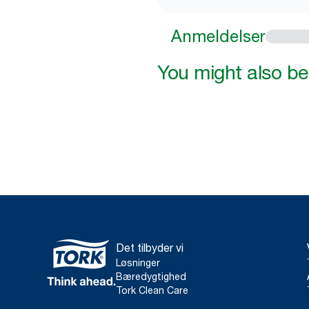
Anmeldelser
You might also be 
Det tilbyder vi
Løsninger
Bæredygtighed
Tork Clean Care