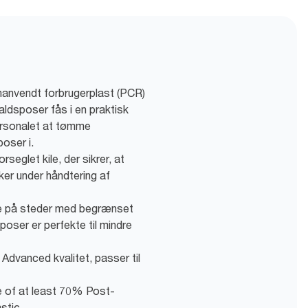
anvendt forbrugerplast (PCR)
aldsposer fås i en praktisk
 personalet at tømme
oser i.
rseglet kile, der sikrer, at
ker under håndtering af
nde på steder med begrænset
sposer er perfekte til mindre
, Advanced kvalitet, passer til
e of at least 70% Post-
stic