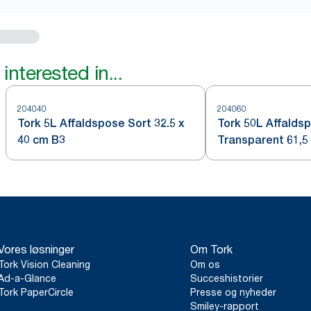
interested in...
204040
204060
Tork 5L Affaldspose Sort 32.5 x
Tork 50L Affalds
40 cm B3
Transpa
Vores løsninger
Om Tork
Tork Vision Cleaning
Om os
Ad-a-Glance
Succeshistorier
Tork PaperCircle
Presse og nyheder
Smiley-rapport