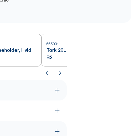
565001
5
beholder, Hvid
Tork 20L Affaldsbeholder, Hvid
B2