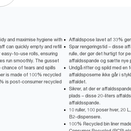
tidy and maximise hygiene with
Affaldspose lavet af 33% gen
ff can quickly empty and refill
Spar rengøringstid – disse aff
 easy-to-use rolls, ensuring
rulle, der gør det hurtigt for
nes run smoothly. The gusset
affaldsspande og sætte nye p
 chance of tears and spills
Undgå rifter og spild med en fo
liner is made of 100% recycled
affaldsposerne ikke går i styk
70% is post-consumer recycled
affaldet.
Sikrer, at der er affaldsspa
plads – disse 20-liters affald
affaldsspande.
10 ruller, 100 poser hver, 20 L
B2-dispensere.
100% Recycled bin liner mad
Consumer Recycled (PCR) pla