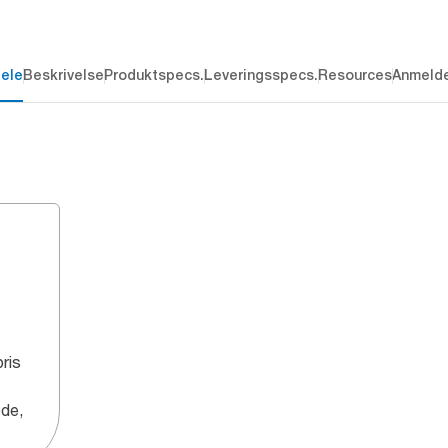
dele
Beskrivelse
Produktspecs.
Leveringsspecs.
Resources
Anmelde
pris
øde,