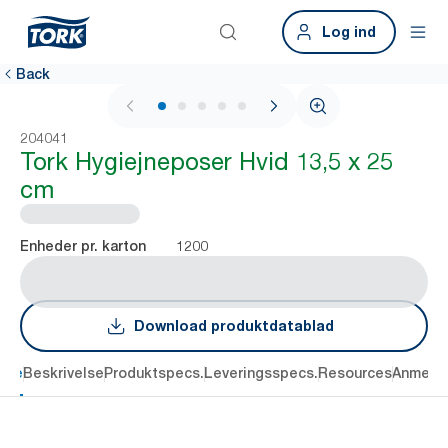
Log ind
Back
1 / 5
204041
Tork Hygiejneposer Hvid 13,5 x 25
cm
1200
Enheder pr. karton
Download produktdatablad
dele
Beskrivelse
Produktspecs.
Leveringsspecs.
Resources
Anmelde