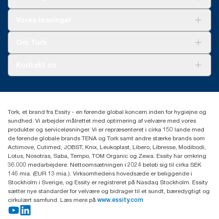
Løsninger
Vores løsninger
Bæredygtighed
Tork Clean Care
Tork Vision Cleaning
Om Tork
Ad-a-Glance
Tork PaperCircle
Om os
Kontakt os
Succeshistorier
Presse og nyheder
tork.dk.kundeservice@essity.com
Smiley-rapport
(+45) 48 16 82 44
Essity Denmark A/S
Tork, et brand fra Essity - en førende global koncern inden for hygiejne og
Professional Hygiene
sundhed. Vi arbejder målrettet med optimering af velvære med vores
Gydevang 33
produkter og serviceløsninger. Vi er repræsenteret i cirka 150 lande med
DK-3450 Allerød
de førende globale brands TENA og Tork samt andre stærke brands som
Actimove, Cutimed, JOBST, Knix, Leukoplast, Libero, Libresse, Modibodi,
Lotus, Nosotras, Saba, Tempo, TOM Organic og Zewa. Essity har omkring
36.000 medarbejdere. Nettoomsætningen i 2024 beløb sig til cirka SEK
146 mia. (EUR 13 mia.). Virksomhedens hovedsæde er beliggende i
Stockholm i Sverige, og Essity er registreret på Nasdaq Stockholm. Essity
sætter nye standarder for velvære og bidrager til et sundt, bæredygtigt og
cirkulært samfund. Læs mere på
www.essity.com