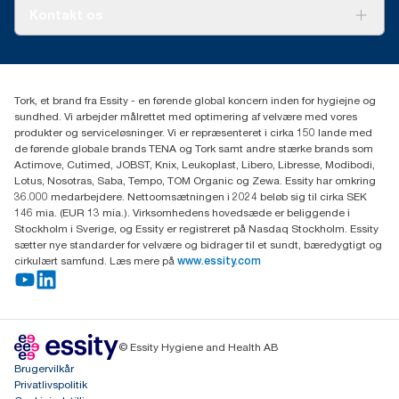
Tork PaperCircle
Om os
Kontakt os
Succeshistorier
Presse og nyheder
tork.dk.kundeservice@essity.com
Smiley-rapport
(+45) 48 16 82 44
Essity Denmark A/S
Tork, et brand fra Essity - en førende global koncern inden for hygiejne og
Professional Hygiene
sundhed. Vi arbejder målrettet med optimering af velvære med vores
Gydevang 33
produkter og serviceløsninger. Vi er repræsenteret i cirka 150 lande med
DK-3450 Allerød
de førende globale brands TENA og Tork samt andre stærke brands som
Actimove, Cutimed, JOBST, Knix, Leukoplast, Libero, Libresse, Modibodi,
Lotus, Nosotras, Saba, Tempo, TOM Organic og Zewa. Essity har omkring
36.000 medarbejdere. Nettoomsætningen i 2024 beløb sig til cirka SEK
146 mia. (EUR 13 mia.). Virksomhedens hovedsæde er beliggende i
Stockholm i Sverige, og Essity er registreret på Nasdaq Stockholm. Essity
sætter nye standarder for velvære og bidrager til et sundt, bæredygtigt og
cirkulært samfund. Læs mere på
www.essity.com
© Essity Hygiene and Health AB
Brugervilkår
Privatlivspolitik