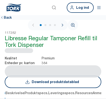
Log ind
Back
1 / 4
117282
Libresse Regular Tamponer Refill til
Tork Dispenser
Premium
Kvalitet
384
Enheder pr. karton
Download produktdatablad
dele
Beskrivelse
Produktspecs.
Leveringsspecs.
Resources
Anmelde