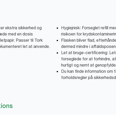
er ekstra sikkerhed og
Hygiejnisk: Forseglet refill 
sæde med en dosis
risikoen for krydskontamineri
etpapir. Passer til Tork
Flasken bliver flad, efterhån
kumenteret let at anvende.
dermed mindre i affaldsposen
Let at bruge-certificering: Le
forseglede for at forhindre, at
hurtigt og nemt at genopfylde
Du kan finde information om 
forholdsregler på sikkerhedsd
tions