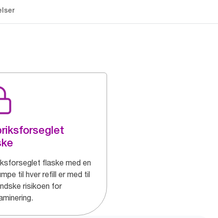
lser
riksforseglet
ske
iksforseglet flaske med en
mpe til hver refill er med til
indske risikoen for
aminering.