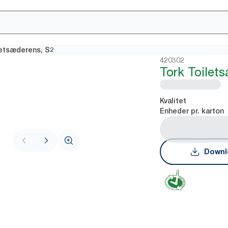
letsæderens, S2
420302
Tork Toilet
Kvalitet
Enheder pr. karton
Downl