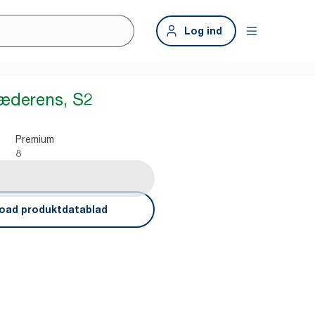
Log ind
sæderens, S2
Premium
8
oad produktdatablad