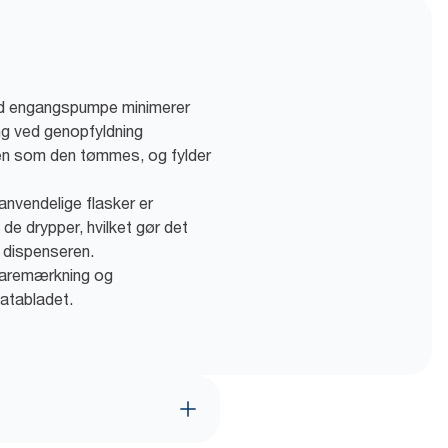
med engangspumpe minimerer
ng ved genopfyldning
den som den tømmes, og fylder
tanvendelige flasker er
 de drypper, hvilket gør det
 dispenseren.
faremærkning og
atabladet.