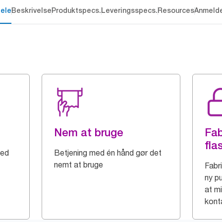
dele
Beskrivelse
Produktspecs.
Leveringsspecs.
Resources
Anmelde
Nem at bruge
Fab
fla
med
Betjening med én hånd gør det
nemt at bruge
Fabr
ny pu
at m
kont