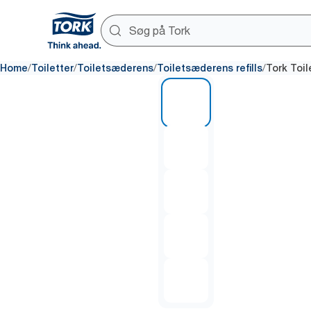
/
/
/
/
Home
Toiletter
Toiletsæderens
Toiletsæderens refills
Tork Toi
1 of 5