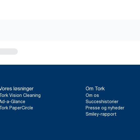
Vores løsninger
Om Tork
Tork Vision Cleaning
Om os
Ad-a-Glance
Succeshistorier
Tork PaperCircle
Presse og nyheder
Smiley-rapport