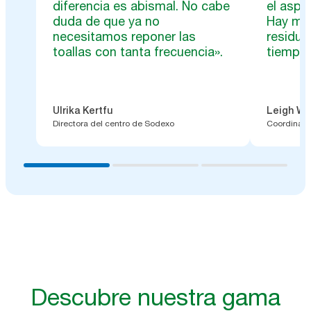
diferencia es abismal. No cabe
el aspe
duda de que ya no
Hay me
necesitamos reponer las
residu
toallas con tanta frecuencia».
tiempo 
Ulrika Kertfu
Leigh Wa
Directora del centro de Sodexo
Coordinado
Descubre nuestra gama