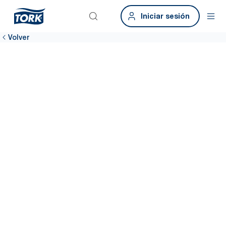
Iniciar sesión
Volver
Tus resultados
de eficiencia
Esto es cuánto tiempo y dinero podrías ahorrar si te pasas a Tork.