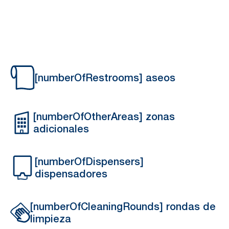
[numberOfRestrooms] aseos
[numberOfOtherAreas] zonas
adicionales
[numberOfDispensers]
dispensadores
[numberOfCleaningRounds] rondas de
limpieza