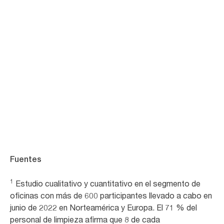
Pásate a la limpieza basada en datos
Optimiza la limpieza: Tork Visión Limpieza utiliza datos
en tiempo real para que las tareas de limpieza y
reposición se realicen solo cuando sea necesario.
Más información
Fuentes
1
Estudio cualitativo y cuantitativo en el segmento de
oficinas con más de 600 participantes llevado a cabo en
junio de 2022 en Norteamérica y Europa. El 71 % del
personal de limpieza afirma que 8 de cada