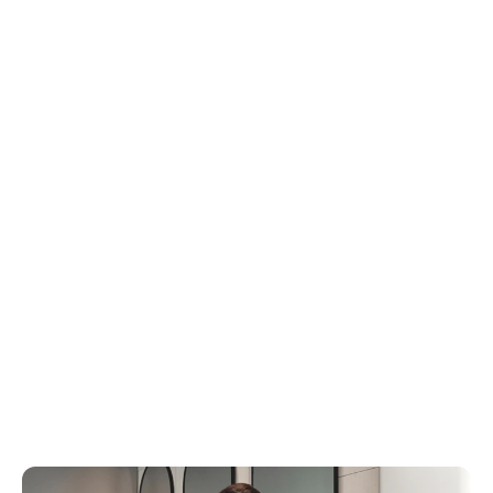
[moneySave
de ahorro a la semana
[moneySave
de ahorro al mes