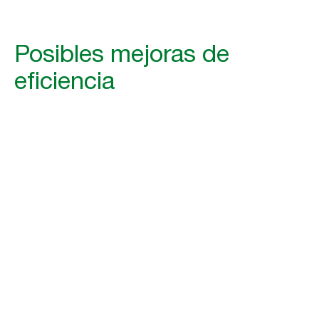
Posibles mejoras de
eficiencia
[numberOfH
ahorradas a la semana
[numberOfH
ahorradas al mes