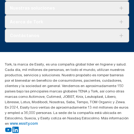
Soluciones
Nuestras soluciones
Sostenibilidad
Tork Clean Care
Tork Visión Limpieza
Acerca de Tork
AD-a-Glance
Tork PaperCircle
Sobre nosotros
Contáctanos
marketing.iberia@essity.com
91 657 84 00
Buscar distribuidores
Tork, la marca de Essity, es una compañía global líder en higiene y salud.
Cada día, mil millones de personas, en todo el mundo, utilizan nuestros
productos, servicios y soluciones. Nuestro propósito es romper barreras
por el bienestar en beneficio de consumidores, pacientes, cuidadores,
clientes y la sociedad en general. Vendemos en aproximadamente 150
países bajo las principales marcas globales TENA y Tork, así como otras
marcas como Actimove, Cutimed, JOBST, Knix, Leukoplast, Libero,
Libresse, Lotus, Modibodi, Nosotras, Saba, Tempo, TOM Organic y Zewa.
En 2024, Essity tuvo ventas de aproximadamente 13 mil millones de euros
y empleó a 36,000 personas. La sede de la compañía está ubicada en
Estocolmo, Suecia, y Essity cotiza en Nasdaq Estocolmo. Más información
en
www.essity.com