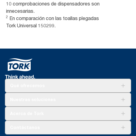
10 comprobaciones de dispensadores son
innecesarias.
2
En comparación con las toallas plegadas
Tork Universal 150299.
Qué ofrecemos
Soluciones
Nuestras soluciones
Sostenibilidad
Tork Clean Care
Tork Visión Limpieza
Acerca de Tork
AD-a-Glance
Tork PaperCircle
Sobre nosotros
Contáctanos