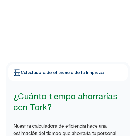
La mayoría del personal de limpieza afirma que 8 de cada
1
10 comprobaciones de dispensadores son innecesarias
. Prueba
nuestra calculadora, una forma fácil de ver cuánto tiempo puede
ahorrar tu personal de limpieza pasándote a Tork.
Calculadora de eficiencia de la limpieza
¿Cuánto tiempo ahorrarías
con Tork?
Nuestra calculadora de eficiencia hace una
estimación del tiempo que ahorraría tu personal