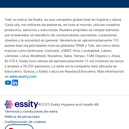
marketing.iberia@essity.com
91 657 84 00
Buscar distribuidores
Tork, la marca de Essity, es una compañía global líder en higiene y salud.
Cada día, mil millones de personas, en todo el mundo, utilizan nuestros
productos, servicios y soluciones. Nuestro propósito es romper barreras
por el bienestar en beneficio de consumidores, pacientes, cuidadores,
clientes y la sociedad en general. Vendemos en aproximadamente 150
países bajo las principales marcas globales TENA y Tork, así como otras
marcas como Actimove, Cutimed, JOBST, Knix, Leukoplast, Libero,
Libresse, Lotus, Modibodi, Nosotras, Saba, Tempo, TOM Organic y Zewa.
En 2024, Essity tuvo ventas de aproximadamente 13 mil millones de euros
y empleó a 36,000 personas. La sede de la compañía está ubicada en
Estocolmo, Suecia, y Essity cotiza en Nasdaq Estocolmo. Más información
en
www.essity.com
© 2025 Essity Hygiene and Health AB
Términos y condiciones de venta
Política de privacidad
Configuración de cookies