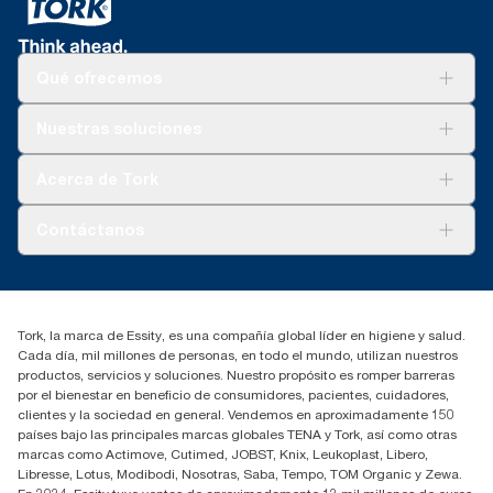
Qué ofrecemos
Soluciones
Nuestras soluciones
Sostenibilidad
Tork Clean Care
Tork Visión Limpieza
Acerca de Tork
AD-a-Glance
Tork PaperCircle
Sobre nosotros
Contáctanos
marketing.iberia@essity.com
91 657 84 00
Buscar distribuidores
Tork, la marca de Essity, es una compañía global líder en higiene y salud.
Cada día, mil millones de personas, en todo el mundo, utilizan nuestros
productos, servicios y soluciones. Nuestro propósito es romper barreras
por el bienestar en beneficio de consumidores, pacientes, cuidadores,
clientes y la sociedad en general. Vendemos en aproximadamente 150
países bajo las principales marcas globales TENA y Tork, así como otras
marcas como Actimove, Cutimed, JOBST, Knix, Leukoplast, Libero,
Libresse, Lotus, Modibodi, Nosotras, Saba, Tempo, TOM Organic y Zewa.