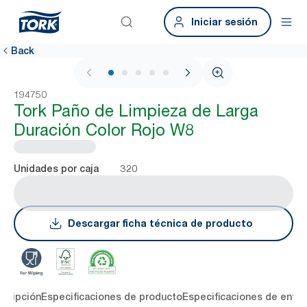
Iniciar sesión
Back
1 / 5
194750
Tork Paño de Limpieza de Larga
Duración Color Rojo W8
320
Unidades por caja
Descargar ficha técnica de producto
cripción
Especificaciones de producto
Especificaciones de entre