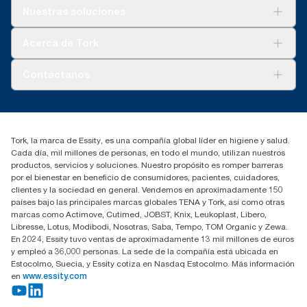
Soluciones
Nuestras soluciones
Sostenibilidad
Tork Clean Care
Tork Visión Limpieza
Acerca de Tork
AD-a-Glance
Tork PaperCircle
Sobre nosotros
Contáctanos
marketing.iberia@essity.com
91 657 84 00
Buscar distribuidores
Tork, la marca de Essity, es una compañía global líder en higiene y salud.
Cada día, mil millones de personas, en todo el mundo, utilizan nuestros
productos, servicios y soluciones. Nuestro propósito es romper barreras
por el bienestar en beneficio de consumidores, pacientes, cuidadores,
clientes y la sociedad en general. Vendemos en aproximadamente 150
países bajo las principales marcas globales TENA y Tork, así como otras
marcas como Actimove, Cutimed, JOBST, Knix, Leukoplast, Libero,
Libresse, Lotus, Modibodi, Nosotras, Saba, Tempo, TOM Organic y Zewa.
En 2024, Essity tuvo ventas de aproximadamente 13 mil millones de euros
y empleó a 36,000 personas. La sede de la compañía está ubicada en
Estocolmo, Suecia, y Essity cotiza en Nasdaq Estocolmo. Más información
en
www.essity.com