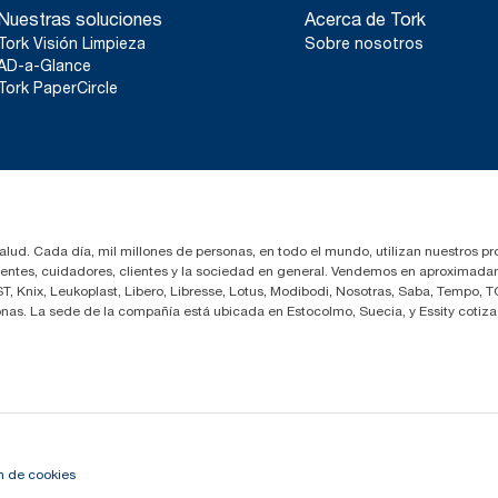
externa en abril de 2021. Reducción de las emisiones frente a 
Nuestras soluciones
Acerca de Tork
y la eliminación del embalaje.
**
En comparación con la versión anterior; calculado por libra/k
**
Representa la gama de recambios europea de Tork exelCLEAN
Tork Visión Limpieza
Sobre nosotros
Reduce el tiempo de limpieza hasta en un 35 % e
evaluaciones del ciclo de vida revisadas por una entidad exter
AD-a-Glance
*
trapos.
las categorías de calidad de los recambios. Dado que estos d
Tork PaperCircle
sistema, no deben utilizarse en los informes de carbono para pr
consumo.
*
Panel test conducted by Swerea Research Institute, Sweden, 20
and mixed rags were compared to Tork Heavy-Duty Cleaning C
salud. Cada día, mil millones de personas, en todo el mundo, utilizan nuestros pr
cientes, cuidadores, clientes y la sociedad en general. Vendemos en aproximada
 Knix, Leukoplast, Libero, Libresse, Lotus, Modibodi, Nosotras, Saba, Tempo, T
nas. La sede de la compañía está ubicada en Estocolmo, Suecia, y Essity coti
n de cookies