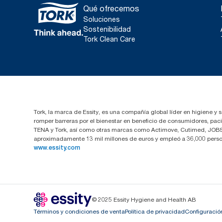
Qué ofrecemos
Soluciones
Sostenibilidad
Tork Clean Care
Tork, la marca de Essity, es una compañía global líder en higiene y 
romper barreras por el bienestar en beneficio de consumidores, pa
TENA y Tork, así como otras marcas como Actimove, Cutimed, JOBST,
aproximadamente 13 mil millones de euros y empleó a 36,000 perso
www.essity.com
© 2025 Essity Hygiene and Health AB
Términos y condiciones de venta
Política de privacidad
Configuració