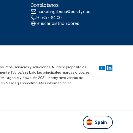
la gama de 2011.
Contáctanos
g/tonelada de producto en 2021.
 por servicio. Según
marketing.iberia@essity.com
n comparación con los
na en las que se analizaron todas
91 657 84 00
atos suponen la media del
Buscar distribuidores
oductos específicos y el
14. Rental cloths, cotton rags
loths
oductos, servicios y soluciones. Nuestro propósito es
mente 150 países bajo las principales marcas globales
OM Organic y Zewa. En 2024, Essity tuvo ventas de
za en Nasdaq Estocolmo. Más información en
Spain