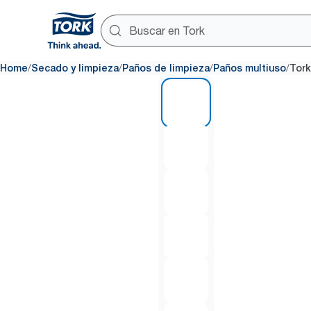
/
/
/
/
Home
Secado y limpieza
Paños de limpieza
Paños multiuso
Tork
1 of 6