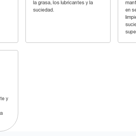
la grasa, los lubricantes y la
mant
suciedad.
en s
limpi
sucie
super
te y
ra