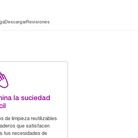
ga
Descargar
Revisiones
mina la suciedad
cil
s de limpieza reutilizables
raderos que satisfacen
s tus necesidades de