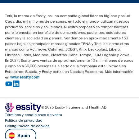
91 657 84 00
Buscar distribuidores
Tork, la marca de Essity, es una compañía global líder en higiene y salud.
Cada día, mil millones de personas, en todo el mundo, utilizan nuestros
productos, servicios y soluciones. Nuestro propósito es romper barreras
por el bienestar en beneficio de consumidores, pacientes, cuidadores,
clientes y la sociedad en general. Vendemos en aproximadamente 150
países bajo las principales marcas globales TENA y Tork, así como otras
marcas como Actimove, Cutimed, JOBST, Knix, Leukoplast, Libero,
Libresse, Lotus, Modibodi, Nosotras, Saba, Tempo, TOM Organic y Zewa.
En 2024, Essity tuvo ventas de aproximadamente 13 mil millones de euros
y empleó a 36,000 personas. La sede de la compañía está ubicada en
Estocolmo, Suecia, y Essity cotiza en Nasdaq Estocolmo. Más información
en
www.essity.com
© 2025 Essity Hygiene and Health AB
Términos y condiciones de venta
Política de privacidad
Configuración de cookies
Spain