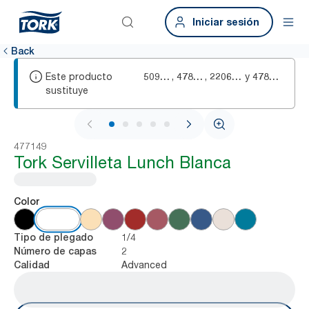
Iniciar sesión
Back
Este producto
,
,
y
509210
478551
2206017
478591
sustituye
1 / 5
477149
Tork Servilleta Lunch Blanca
Color
1/4
Tipo de plegado
2
Número de capas
Advanced
Calidad