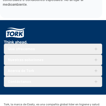
medioambiente.
Qué ofrecemos
Soluciones
Nuestras soluciones
Sostenibilidad
Tork Clean Care
Tork Visión Limpieza
Acerca de Tork
AD-a-Glance
Tork PaperCircle
Sobre nosotros
Contáctanos
marketing.iberia@essity.com
91 657 84 00
Buscar distribuidores
Tork, la marca de Essity, es una compañía global líder en higiene y salud.