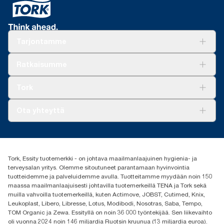
Tarjontamme
Ratkaisuja
Ratkaisumme
Vastuullisuus
Tork Clean Care
Tork Vision Siivous
Tork
AD-a-Glance
Tork PaperCircle
Tietoa meistä
Ota yhteyttä
Menestystarinoita
Media ja uutiset
tork.fi@essity.com
(+358) 9 5068 8222
Etsi jakelija
Tork, Essity tuotemerkki - on johtava maailmanlaajuinen hygienia- ja
Oy Essity Finland Ab
terveysalan yritys. Olemme sitoutuneet parantamaan hyvinvointia
Revontulenkuja 1
tuotteidemme ja palveluidemme avulla. Tuotteitamme myydään noin 150
02100 Espoo
maassa maailmanlaajuisesti johtavilla tuotemerkeillä TENA ja Tork sekä
muilla vahvoilla tuotemerkeillä, kuten Actimove, JOBST, Cutimed, Knix,
Leukoplast, Libero, Libresse, Lotus, Modibodi, Nosotras, Saba, Tempo,
TOM Organic ja Zewa. Essityllä on noin 36 000 työntekijää. Sen liikevaihto
oli vuonna 2024 noin 146 miljardia Ruotsin kruunua (13 miljardia euroa).