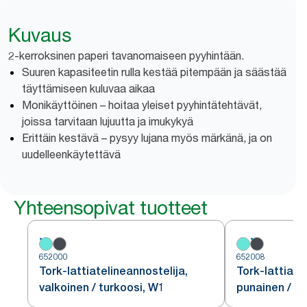
Kuvaus
2-kerroksinen paperi tavanomaiseen pyyhintään.
Suuren kapasiteetin rulla kestää pitempään ja säästää
täyttämiseen kuluvaa aikaa
Monikäyttöinen – hoitaa yleiset pyyhintätehtävät,
joissa tarvitaan lujuutta ja imukykyä
Erittäin kestävä – pysyy lujana myös märkänä, ja on
uudelleenkäytettävä
Yhteensopivat tuotteet
652000
652008
Tork-lattiatelineannostelija,
Tork-lattiate
valkoinen / turkoosi, W1
punainen / m