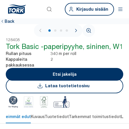
Kirjaudu sisään
Back
1 / 4
128408
Tork Basic -paperipyyhe, sininen, W1
340 m per roll
Rullan pituus
2
Kappaleita
pakkauksessa
Etsi jakelija
Lataa tuotetietosivu
ärkeimmät edut
Kuvaus
Tuotetiedot
Tarkemmat toimitustiedot
Lat