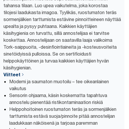
tahansa tilaan. Luo upea vaikutelma, joka korostaa
tilojesi laadukasta imagoa. Tyylikäs, ruostumaton teräs
sormenjälkien tarttumista estävine pinnoitteineen näyttää
upealta ja pysyy puhtaana. Kaikkien käyttäjien
käsihygienia on turvattu, sillä annostelijaa ei tarvitse
koskettaa. Annostelijaan on saatavilla laaja valikoima
Tork-saippuoita, -desinfiointiaineita ja -kosteusvoiteita
sinetöidyissä pulloissa. Se on sertifioidusti
helppokäyttöinen ja turvaa kaikkien käyttäjien hyvän
käsihygienian.
Viitteet
Moderni ja saumaton muotoilu – tee oikeanlainen
vaikutus
Sensorin ohjaama, käsin koskematta tapahtuva
annostelu pienentää ristikontaminaation riskiä
Helppohoitoinen ruostumaton teräs ja sormenjälkien
tarttumista estävä suoja/pinnoite pitää annostelijan
laadukkaan näköisenä ja tarjoaa paremman