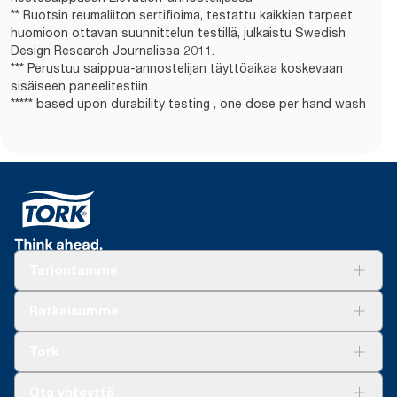
** Ruotsin reumaliiton sertifioima, testattu kaikkien tarpeet
huomioon ottavan suunnittelun testillä, julkaistu Swedish
Design Research Journalissa 2011.
*** Perustuu saippua-annostelijan täyttöaikaa koskevaan
sisäiseen paneelitestiin.
***** based upon durability testing , one dose per hand wash
Tarjontamme
Ratkaisuja
Ratkaisumme
Vastuullisuus
Tork Clean Care
Tork Vision Siivous
Tork
AD-a-Glance
Tork PaperCircle
Tietoa meistä
Ota yhteyttä