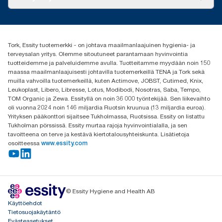
Menestystarinoita
Media ja uutiset
tork.fi@essity.com
(+358) 9 5068 8222
Etsi jakelija
Tork, Essity tuotemerkki - on johtava maailmanlaajuinen hygienia- ja
Oy Essity Finland Ab
terveysalan yritys. Olemme sitoutuneet parantamaan hyvinvointia
Revontulenkuja 1
tuotteidemme ja palveluidemme avulla. Tuotteitamme myydään noin 150
02100 Espoo
maassa maailmanlaajuisesti johtavilla tuotemerkeillä TENA ja Tork sekä
muilla vahvoilla tuotemerkeillä, kuten Actimove, JOBST, Cutimed, Knix,
Leukoplast, Libero, Libresse, Lotus, Modibodi, Nosotras, Saba, Tempo,
TOM Organic ja Zewa. Essityllä on noin 36 000 työntekijää. Sen liikevaihto
oli vuonna 2024 noin 146 miljardia Ruotsin kruunua (13 miljardia euroa).
Yrityksen pääkonttori sijaitsee Tukholmassa, Ruotsissa. Essity on listattu
Tukholman pörssissä. Essity murtaa rajoja hyvinvointialalla, ja sen
tavoitteena on terve ja kestävä kiertotalousyhteiskunta. Lisätietoja
osoitteessa
www.essity.com
© Essity Hygiene and Health AB
Käyttöehdot
Tietosuojakäytäntö
Evästeasetukset