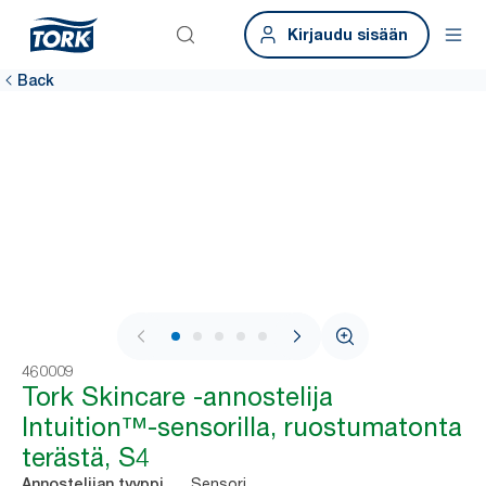
Kirjaudu sisään
Back
1 / 7
460009
Tork Skincare -annostelija
Intuition™-sensorilla, ruostumatonta
terästä, S4
Sensori
Annostelijan tyyppi