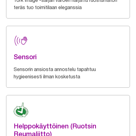
Tork Image -sarjan varoen harjattu ruostumaton
teräs tuo toimitilaan eleganssia
Sensori
Sensorin ansiosta annostelu tapahtuu
hygieenisesti ilman kosketusta
Helppokäyttöinen (Ruotsin
Reumaliitto)