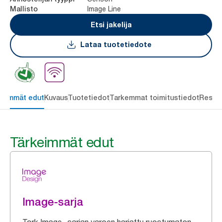
Image Line
Mallisto
Etsi jakelija
Lataa tuotetiedote
keimmät edut
Kuvaus
Tuotetiedot
Tarkemmat toimitustiedot
Resou
Tärkeimmät edut
Image-sarja