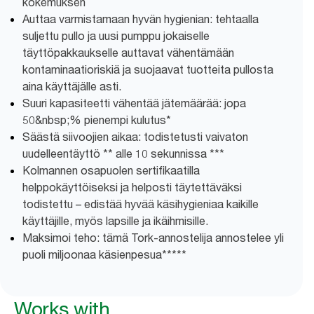
kokemuksen
Auttaa varmistamaan hyvän hygienian: tehtaalla
suljettu pullo ja uusi pumppu jokaiselle
täyttöpakkaukselle auttavat vähentämään
kontaminaatioriskiä ja suojaavat tuotteita pullosta
aina käyttäjälle asti.
Suuri kapasiteetti vähentää jätemäärää: jopa
50&nbsp;% pienempi kulutus*
Säästä siivoojien aikaa: todistetusti vaivaton
uudelleentäyttö ** alle 10 sekunnissa ***
Kolmannen osapuolen sertifikaatilla
helppokäyttöiseksi ja helposti täytettäväksi
todistettu – edistää hyvää käsihygieniaa kaikille
käyttäjille, myös lapsille ja ikäihmisille.
Maksimoi teho: tämä Tork-annostelija annostelee yli
puoli miljoonaa käsienpesua*****
Works with