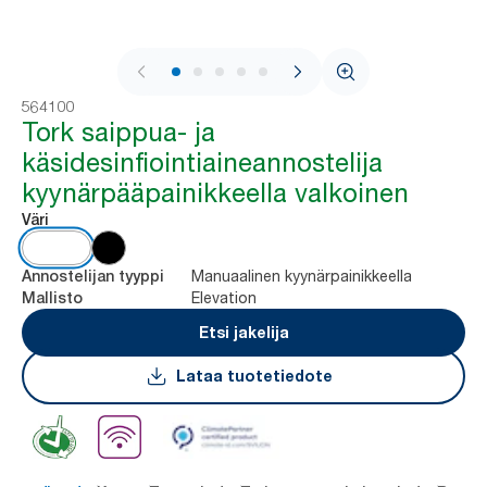
1 / 7
564100
Tork saippua- ja
käsidesinfiointiaineannostelija
kyynärpääpainikkeella valkoinen
Väri
Manuaalinen kyynärpainikkeella
Annostelijan tyyppi
Elevation
Mallisto
Etsi jakelija
Lataa tuotetiedote