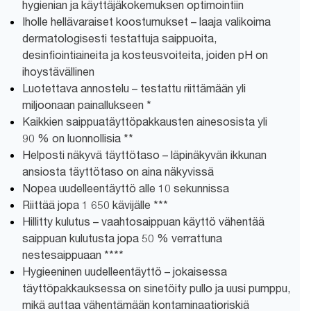
hygienian ja käyttäjäkokemuksen optimointiin
Iholle hellävaraiset koostumukset – laaja valikoima
dermatologisesti testattuja saippuoita,
desinfiointiaineita ja kosteusvoiteita, joiden pH on
ihoystävällinen
Luotettava annostelu – testattu riittämään yli
miljoonaan painallukseen *
Kaikkien saippuatäyttöpakkausten ainesosista yli
90 % on luonnollisia **
Helposti näkyvä täyttötaso – läpinäkyvän ikkunan
ansiosta täyttötaso on aina näkyvissä
Nopea uudelleentäyttö alle 10 sekunnissa
Riittää jopa 1 650 kävijälle ***
Hillitty kulutus – vaahtosaippuan käyttö vähentää
saippuan kulutusta jopa 50 % verrattuna
nestesaippuaan ****
Hygieeninen uudelleentäyttö – jokaisessa
täyttöpakkauksessa on sinetöity pullo ja uusi pumppu,
mikä auttaa vähentämään kontaminaatioriskiä