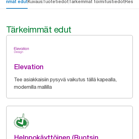
keimmät edut
Kuvaus
Tuotetiedot
Tarkemmat toimitustiedot
Resou
Tärkeimmät edut
Elevation
Tee asiakkaisiin pysyvä vaikutus tällä kapealla,
modernilla mallilla
Helppokäyttöinen (Ruotsin