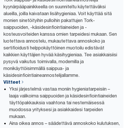
kyynärpääpainikkeella on suunniteltu käytettäväksi
alueilla, joilla kaivataan lisähygieniaa. Voit käyttää sitä
monien sinetöityihin pulloihin pakattujen Tork-
saippuoiden, -käsidesinfiointiaineiden ja -
kosteusvoiteiden kanssa omien tarpeidesi mukaan. Sen
luotettava annostelu, mukautettava annoskoko ja
sertifioidusti helppokäyttöinen muotoilu edistävät
kaikkien käyttäjien hyvää käsihygieniaa. Tee asiakkaisiisi
pysyvä vaikutus toimivalla, modernilla ja
monikäyttöisimmällä saippua- ja
käsidesinfiointiaineannostelijallamme.
Viitteet
Yksi järjestelmä vastaa moniin hygieniatarpeisiin –
laaja valikoima saippuoiden ja käsidesinfiointiaineiden
täyttöpakkauksia vaahtona tai nestemäisessä
muodossa yrityksesi ja asiakkaidesi tarpeiden
mukaan.
Aina oikea annos – säädettävä annoskoko kulutuksen,