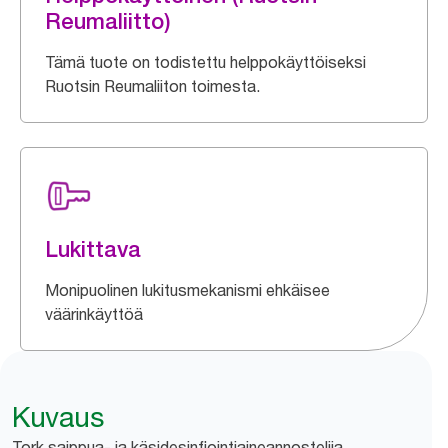
Reumaliitto)
Tämä tuote on todistettu helppokäyttöiseksi
Ruotsin Reumaliiton toimesta.
Lukittava
Monipuolinen lukitusmekanismi ehkäisee
väärinkäyttöä
Kuvaus
Tork saippua- ja käsidesinfiointiaineannostelija