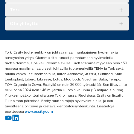
Vastuullisuus
Tork Clean Care
Tork Vision Siivous
Tork
AD-a-Glance
Tork PaperCircle
Tietoa meistä
Ota yhteyttä
Menestystarinoita
Media ja uutiset
tork.fi@essity.com
(+358) 9 5068 8222
Etsi jakelija
Tork, Essity tuotemerkki - on johtava maailmanlaajuinen hygienia- ja
Oy Essity Finland Ab
terveysalan yritys. Olemme sitoutuneet parantamaan hyvinvointia
Revontulenkuja 1
tuotteidemme ja palveluidemme avulla. Tuotteitamme myydään noin 150
02100 Espoo
maassa maailmanlaajuisesti johtavilla tuotemerkeillä TENA ja Tork sekä
muilla vahvoilla tuotemerkeillä, kuten Actimove, JOBST, Cutimed, Knix,
Leukoplast, Libero, Libresse, Lotus, Modibodi, Nosotras, Saba, Tempo,
TOM Organic ja Zewa. Essityllä on noin 36 000 työntekijää. Sen liikevaihto
oli vuonna 2024 noin 146 miljardia Ruotsin kruunua (13 miljardia euroa).
Yrityksen pääkonttori sijaitsee Tukholmassa, Ruotsissa. Essity on listattu
Tukholman pörssissä. Essity murtaa rajoja hyvinvointialalla, ja sen
tavoitteena on terve ja kestävä kiertotalousyhteiskunta. Lisätietoja
osoitteessa
www.essity.com