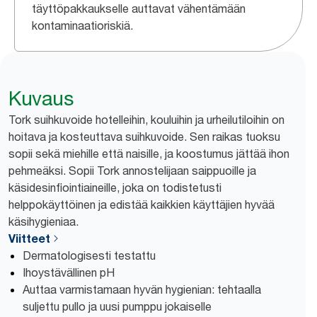
täyttöpakkaukselle auttavat vähentämään
kontaminaatioriskiä.
Kuvaus
Tork suihkuvoide hotelleihin, kouluihin ja urheilutiloihin on
hoitava ja kosteuttava suihkuvoide. Sen raikas tuoksu
sopii sekä miehille että naisille, ja koostumus jättää ihon
pehmeäksi. Sopii Tork annostelijaan saippuoille ja
käsidesinfiointiaineille, joka on todistetusti
helppokäyttöinen ja edistää kaikkien käyttäjien hyvää
käsihygieniaa.
Viitteet
Dermatologisesti testattu
Ihoystävällinen pH
Auttaa varmistamaan hyvän hygienian: tehtaalla
suljettu pullo ja uusi pumppu jokaiselle