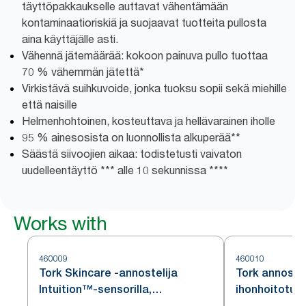
täyttöpakkaukselle auttavat vähentämään
kontaminaatioriskiä ja suojaavat tuotteita pullosta
aina käyttäjälle asti.
Vähennä jätemäärää: kokoon painuva pullo tuottaa
70 % vähemmän jätettä*
Virkistävä suihkuvoide, jonka tuoksu sopii sekä miehille
että naisille
Helmenhohtoinen, kosteuttava ja hellävarainen iholle
95 % ainesosista on luonnollista alkuperää**
Säästä siivoojien aikaa: todistetusti vaivaton
uudelleentäyttö *** alle 10 sekunnissa ****
Works with
460009
460010
Tork Skincare -annostelija
Tork annostel
Intuition™-sensorilla,
ihonhoitotuot
ruostumatonta terästä, S4
ruostumatont