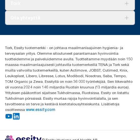
Tork Vision Siivous
Tork
AD-a-Glance
Tork PaperCircle
Tietoa meistä
Ota yhteyttä
Menestystarinoita
Media ja uutiset
tork.fi@essity.com
(+358) 9 5068 8222
Etsi jakelija
Tork, Essity tuotemerkki - on johtava maailmanlaajuinen hygienia- ja
Oy Essity Finland Ab
terveysalan yritys. Olemme sitoutuneet parantamaan hyvinvointia
Revontulenkuja 1
tuotteidemme ja palveluidemme avulla. Tuotteitamme myydään noin 150
02100 Espoo
maassa maailmanlaajuisesti johtavilla tuotemerkeillä TENA ja Tork sekä
muilla vahvoilla tuotemerkeillä, kuten Actimove, JOBST, Cutimed, Knix,
Leukoplast, Libero, Libresse, Lotus, Modibodi, Nosotras, Saba, Tempo,
TOM Organic ja Zewa. Essityllä on noin 36 000 työntekijää. Sen liikevaihto
oli vuonna 2024 noin 146 miljardia Ruotsin kruunua (13 miljardia euroa).
Yrityksen pääkonttori sijaitsee Tukholmassa, Ruotsissa. Essity on listattu
Tukholman pörssissä. Essity murtaa rajoja hyvinvointialalla, ja sen
tavoitteena on terve ja kestävä kiertotalousyhteiskunta. Lisätietoja
osoitteessa
www.essity.com
© Essity Hygiene and Health AB