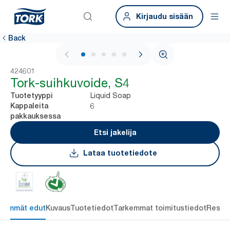
Kirjaudu sisään
Back
1 / 5
424601
Tork-suihkuvoide, S4
Liquid Soap
Tuotetyyppi
6
Kappaleita
pakkauksessa
Etsi jakelija
Lataa tuotetiedote
keimmät edut
Kuvaus
Tuotetiedot
Tarkemmat toimitustiedot
Resou