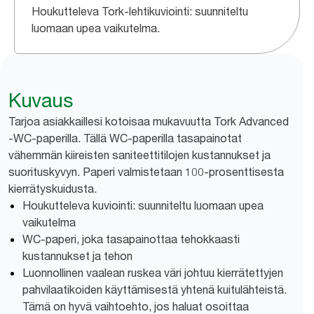
Houkutteleva Tork-lehtikuviointi: suunniteltu
luomaan upea vaikutelma.
Kuvaus
Tarjoa asiakkaillesi kotoisaa mukavuutta Tork Advanced
-WC-paperilla. Tällä WC-paperilla tasapainotat
vähemmän kiireisten saniteettitilojen kustannukset ja
suorituskyvyn. Paperi valmistetaan 100-prosenttisesta
kierrätyskuidusta.
Houkutteleva kuviointi: suunniteltu luomaan upea
vaikutelma
WC-paperi, joka tasapainottaa tehokkaasti
kustannukset ja tehon
Luonnollinen vaalean ruskea väri johtuu kierrätettyjen
pahvilaatikoiden käyttämisestä yhtenä kuitulähteistä.
Tämä on hyvä vaihtoehto, jos haluat osoittaa