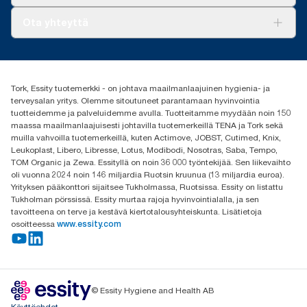
AD-a-Glance
Tork PaperCircle
Tietoa meistä
Ota yhteyttä
Menestystarinoita
Media ja uutiset
tork.fi@essity.com
(+358) 9 5068 8222
Etsi jakelija
Tork, Essity tuotemerkki - on johtava maailmanlaajuinen hygienia- ja
Oy Essity Finland Ab
terveysalan yritys. Olemme sitoutuneet parantamaan hyvinvointia
Revontulenkuja 1
tuotteidemme ja palveluidemme avulla. Tuotteitamme myydään noin 150
02100 Espoo
maassa maailmanlaajuisesti johtavilla tuotemerkeillä TENA ja Tork sekä
muilla vahvoilla tuotemerkeillä, kuten Actimove, JOBST, Cutimed, Knix,
Leukoplast, Libero, Libresse, Lotus, Modibodi, Nosotras, Saba, Tempo,
TOM Organic ja Zewa. Essityllä on noin 36 000 työntekijää. Sen liikevaihto
oli vuonna 2024 noin 146 miljardia Ruotsin kruunua (13 miljardia euroa).
Yrityksen pääkonttori sijaitsee Tukholmassa, Ruotsissa. Essity on listattu
Tukholman pörssissä. Essity murtaa rajoja hyvinvointialalla, ja sen
tavoitteena on terve ja kestävä kiertotalousyhteiskunta. Lisätietoja
osoitteessa
www.essity.com
© Essity Hygiene and Health AB
Käyttöehdot