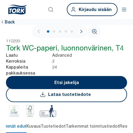
Kirjaudu sisään
Back
1 / 6
110299
Tork WC-paperi, luonnonvärinen, T4
Advanced
Laatu
2
Kerroksia
24
Kappaleita
pakkauksessa
Etsi jakelija
Lataa tuotetiedote
keimmät edut
Kuvaus
Tuotetiedot
Tarkemmat toimitustiedot
Resou