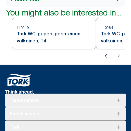
You might also be interested in...
110219
110284
Tork WC-paperi, perinteinen,
Tork WC-pape
valkoinen, T4
valkoinen, T4
Tarjontamme
Ratkaisuja
Ratkaisumme
Vastuullisuus
Tork Clean Care
Tork Vision Siivous
Tork