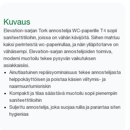
Kuvaus
Elevation-sarjan Tork annostelija WC-paperille T4 sopii
saniteettitiloihin, joissa on vähän kävijöitä. Siihen mahtuu
kaksi perinteistä wc-paperirullaa, ja näin ylläpitotarve on
vähäisempi. Elevation-sarjan annostelijoiden toimiva,
moderni muotoilu tekee pysyvän vaikutuksen
asiakkaisiisi.
Ainutlaatuinen repäisyominaisuus tekee annostelijasta
helppokäyttöisen ja poistaa käsien viiltymis- ja
naarmuuntumisriskin
Kompakti ja tilaa säästävä muotoilu sopii pienempiin
saniteettitiloihin
Suljettu annostelija, joka suojaa rullia ja parantaa siten
hygieniaa