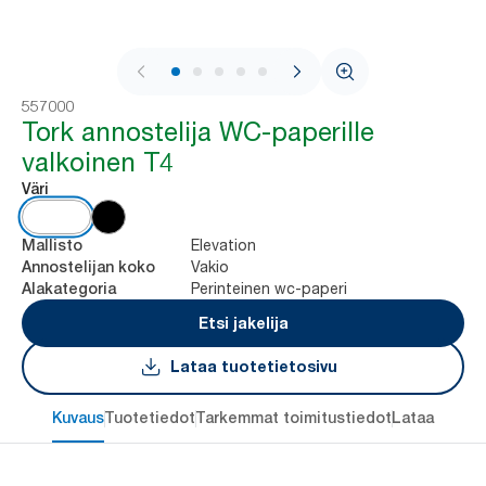
1 / 8
557000
Tork annostelija WC-paperille
valkoinen T4
Väri
Elevation
Mallisto
Vakio
Annostelijan koko
Perinteinen wc-paperi
Alakategoria
Etsi jakelija
Lataa tuotetietosivu
Kuvaus
Tuotetiedot
Tarkemmat toimitustiedot
Lataa