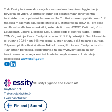
(+358) 9 5068 8222
Etsi jakelija
Tork, Essity tuotemerkki - on johtava maailmanlaajuinen hygienia- ja
Oy Essity Finland Ab
terveysalan yritys. Olemme sitoutuneet parantamaan hyvinvointia
Revontulenkuja 1
tuotteidemme ja palveluidemme avulla. Tuotteitamme myydään noin 150
02100 Espoo
maassa maailmanlaajuisesti johtavilla tuotemerkeillä TENA ja Tork sekä
muilla vahvoilla tuotemerkeillä, kuten Actimove, JOBST, Cutimed, Knix,
Leukoplast, Libero, Libresse, Lotus, Modibodi, Nosotras, Saba, Tempo,
TOM Organic ja Zewa. Essityllä on noin 36 000 työntekijää. Sen liikevaihto
oli vuonna 2024 noin 146 miljardia Ruotsin kruunua (13 miljardia euroa).
Yrityksen pääkonttori sijaitsee Tukholmassa, Ruotsissa. Essity on listattu
Tukholman pörssissä. Essity murtaa rajoja hyvinvointialalla, ja sen
tavoitteena on terve ja kestävä kiertotalousyhteiskunta. Lisätietoja
osoitteessa
www.essity.com
© Essity Hygiene and Health AB
Käyttöehdot
Tietosuojakäytäntö
Evästeasetukset
Finland | Suomi