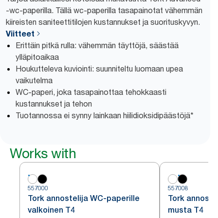
-wc-paperilla. Tällä wc-paperilla tasapainotat vähemmän
kiireisten saniteettitilojen kustannukset ja suorituskyvyn.
Viitteet
Erittäin pitkä rulla: vähemmän täyttöjä, säästää
ylläpitoaikaa
Houkutteleva kuviointi: suunniteltu luomaan upea
vaikutelma
WC-paperi, joka tasapainottaa tehokkaasti
kustannukset ja tehon
Tuotannossa ei synny lainkaan hiilidioksidipäästöjä*
Works with
557000
557008
Tork annostelija WC-paperille
Tork annoste
valkoinen T4
musta T4