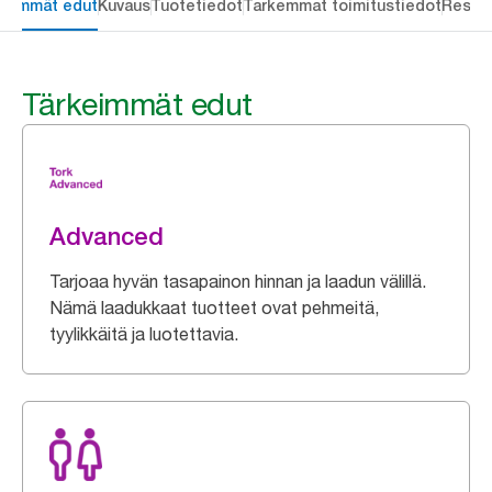
keimmät edut
Kuvaus
Tuotetiedot
Tarkemmat toimitustiedot
Resou
Tärkeimmät edut
Advanced
Tarjoaa hyvän tasapainon hinnan ja laadun välillä.
Nämä laadukkaat tuotteet ovat pehmeitä,
tyylikkäitä ja luotettavia.