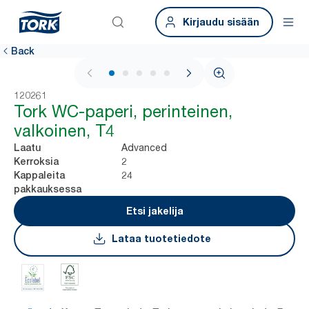
Kirjaudu sisään
Back
1 / 5
120261
Tork WC-paperi, perinteinen,
valkoinen, T4
Advanced
Laatu
2
Kerroksia
24
Kappaleita
pakkauksessa
Etsi jakelija
Lataa tuotetiedote