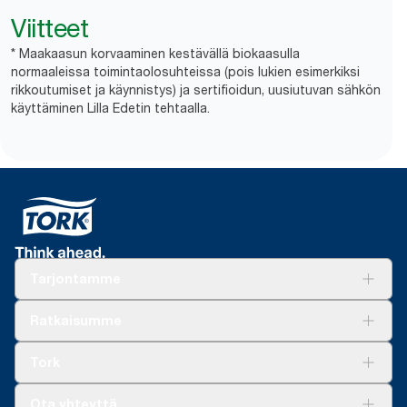
Viitteet
* Maakaasun korvaaminen kestävällä biokaasulla
normaaleissa toimintaolosuhteissa (pois lukien esimerkiksi
rikkoutumiset ja käynnistys) ja sertifioidun, uusiutuvan sähkön
käyttäminen Lilla Edetin tehtaalla.
Tarjontamme
Ratkaisuja
Ratkaisumme
Vastuullisuus
Tork Clean Care
Tork Vision Siivous
Tork
AD-a-Glance
Tork PaperCircle
Tietoa meistä
Ota yhteyttä