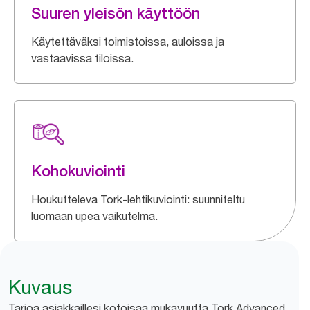
Suuren yleisön käyttöön
Käytettäväksi toimistoissa, auloissa ja
vastaavissa tiloissa.
Kohokuviointi
Houkutteleva Tork-lehtikuviointi: suunniteltu
luomaan upea vaikutelma.
Kuvaus
Tarjoa asiakkaillesi kotoisaa mukavuutta Tork Advanced