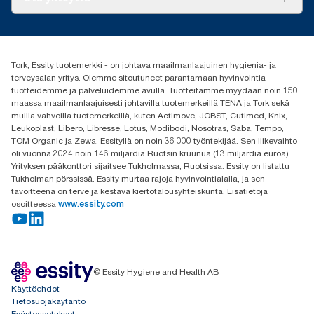
Menestystarinoita
Media ja uutiset
tork.fi@essity.com
(+358) 9 5068 8222
Etsi jakelija
Tork, Essity tuotemerkki - on johtava maailmanlaajuinen hygienia- ja
Oy Essity Finland Ab
terveysalan yritys. Olemme sitoutuneet parantamaan hyvinvointia
Revontulenkuja 1
tuotteidemme ja palveluidemme avulla. Tuotteitamme myydään noin 150
02100 Espoo
maassa maailmanlaajuisesti johtavilla tuotemerkeillä TENA ja Tork sekä
muilla vahvoilla tuotemerkeillä, kuten Actimove, JOBST, Cutimed, Knix,
Leukoplast, Libero, Libresse, Lotus, Modibodi, Nosotras, Saba, Tempo,
TOM Organic ja Zewa. Essityllä on noin 36 000 työntekijää. Sen liikevaihto
oli vuonna 2024 noin 146 miljardia Ruotsin kruunua (13 miljardia euroa).
Yrityksen pääkonttori sijaitsee Tukholmassa, Ruotsissa. Essity on listattu
Tukholman pörssissä. Essity murtaa rajoja hyvinvointialalla, ja sen
tavoitteena on terve ja kestävä kiertotalousyhteiskunta. Lisätietoja
osoitteessa
www.essity.com
© Essity Hygiene and Health AB
Käyttöehdot
Tietosuojakäytäntö
Evästeasetukset