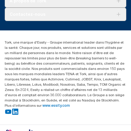
À propos de Tork
de vie (ACV) vérifiées par des tiers couvrant tous les niveaux de
AD-a-Glance
qualité combinées avec des données de consommation.
Tork PaperCircle
À propos de nous
Comme ces données sont une moyenne des systèmes, elles ne
Contactez-nous
doivent pas être utilisées à des fins de création de rapports
Récits d’une réussite
relatifs à l’empreinte carbone pour des articles et une
service-commande.tork@essity.com
consommation spécifiques.
01 85 07 92 00
Rechercher des distributeurs
Tork, une marque d'Essity - Groupe international leader dans l'hygiène et
la santé. Chaque jour, nos produits, services et solutions sont utilisés par
un milliard de personnes dans le monde. Notre raison d’être est de
repousser les limites pour plus de bien-être (breaking barriers to well-
being) au bénéfice des consommateurs, patients, soignants, clients et de
la société civile. Nos produits sont commercialisés dans environ 150 pays
sous les marques mondiales leaders TENA et Tork, ainsi que d'autres
marques fortes, telles que Actimove, Cutimed, JOBST, Knix, Leukoplast,
Libero, Libresse, Lotus, Modibodi, Nosotras, Saba, Tempo, TOM Organic et
Zewa. En 2024, Essity a réalisé un chiffre d'affaires net de 13 milliards
d'euros et comptait environ 36.000 collaborateurs. Le Groupe a son siège
mondial à Stockholm, en Suède, et est coté au Nasdaq de Stockholm.
Plus d’informations sur
www.essity.com