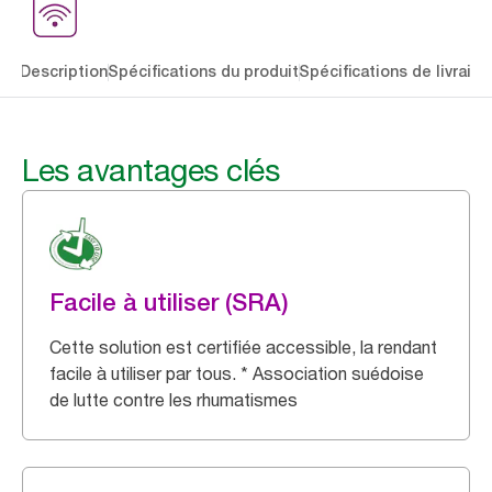
lés
Description
Spécifications du produit
Spécifications de livraiso
Les avantages clés
Facile à utiliser (SRA)
Cette solution est certifiée accessible, la rendant
facile à utiliser par tous. * Association suédoise
de lutte contre les rhumatismes