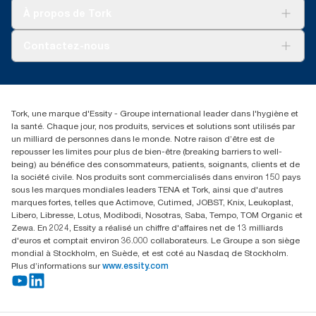
Tork Clean Care
Tork Vision Nettoyage
À propos de Tork
AD-a-Glance
Tork PaperCircle
À propos de nous
Contactez-nous
Récits d’une réussite
service-commande.tork@essity.com
01 85 07 92 00
Rechercher des distributeurs
Tork, une marque d'Essity - Groupe international leader dans l'hygiène et
la santé. Chaque jour, nos produits, services et solutions sont utilisés par
un milliard de personnes dans le monde. Notre raison d’être est de
repousser les limites pour plus de bien-être (breaking barriers to well-
being) au bénéfice des consommateurs, patients, soignants, clients et de
la société civile. Nos produits sont commercialisés dans environ 150 pays
sous les marques mondiales leaders TENA et Tork, ainsi que d'autres
marques fortes, telles que Actimove, Cutimed, JOBST, Knix, Leukoplast,
Libero, Libresse, Lotus, Modibodi, Nosotras, Saba, Tempo, TOM Organic et
Zewa. En 2024, Essity a réalisé un chiffre d'affaires net de 13 milliards
d'euros et comptait environ 36.000 collaborateurs. Le Groupe a son siège
mondial à Stockholm, en Suède, et est coté au Nasdaq de Stockholm.
Plus d’informations sur
www.essity.com