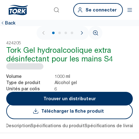
Se connecter
Back
1 / 4
424205
Tork Gel hydroalcoolique extra
désinfectant pour les mains S4
1000 ml
Volume
Alcohol gel
Type de produit
6
Unités par colis
Trouver un distributeur
Télécharger la fiche produit
lés
Description
Spécifications du produit
Spécifications de livraiso