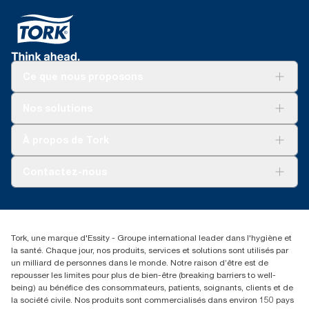
Ce que nous proposons
Solutions
Nos solutions
Développement durable
Tork Clean Care
Tork Vision Nettoyage
À propos de Tork
AD-a-Glance
Tork PaperCircle
À propos de nous
Contactez-nous
Récits d’une réussite
service-commande.tork@essity.com
01 85 07 92 00
Rechercher des distributeurs
Tork, une marque d'Essity - Groupe international leader dans l'hygiène et
la santé. Chaque jour, nos produits, services et solutions sont utilisés par
un milliard de personnes dans le monde. Notre raison d’être est de
repousser les limites pour plus de bien-être (breaking barriers to well-
being) au bénéfice des consommateurs, patients, soignants, clients et de
la société civile. Nos produits sont commercialisés dans environ 150 pays