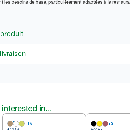
nt les besoins de base, particulièrement adaptées à la restaurat
 produit
livraison
interested in...
+
15
+
3
477534
477622