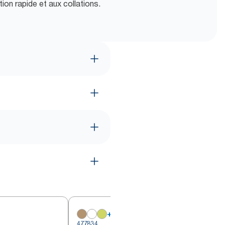
ion rapide et aux collations.
+
15
477834
4