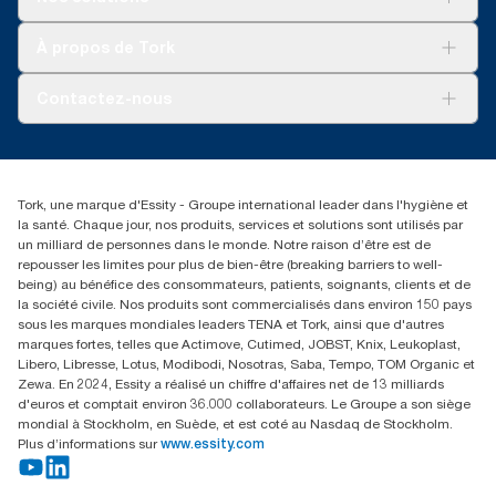
Développement durable
Tork Clean Care
Tork Vision Nettoyage
À propos de Tork
AD-a-Glance
Tork PaperCircle
À propos de nous
Contactez-nous
Récits d’une réussite
service-commande.tork@essity.com
01 85 07 92 00
Rechercher des distributeurs
Tork, une marque d'Essity - Groupe international leader dans l'hygiène et
la santé. Chaque jour, nos produits, services et solutions sont utilisés par
un milliard de personnes dans le monde. Notre raison d’être est de
repousser les limites pour plus de bien-être (breaking barriers to well-
being) au bénéfice des consommateurs, patients, soignants, clients et de
la société civile. Nos produits sont commercialisés dans environ 150 pays
sous les marques mondiales leaders TENA et Tork, ainsi que d'autres
marques fortes, telles que Actimove, Cutimed, JOBST, Knix, Leukoplast,
Libero, Libresse, Lotus, Modibodi, Nosotras, Saba, Tempo, TOM Organic et
Zewa. En 2024, Essity a réalisé un chiffre d'affaires net de 13 milliards
d'euros et comptait environ 36.000 collaborateurs. Le Groupe a son siège
mondial à Stockholm, en Suède, et est coté au Nasdaq de Stockholm.
Plus d’informations sur
www.essity.com