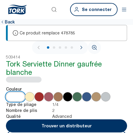
Se connecter
Back
Ce produit remplace
478785
1 / 6
509414
Tork Serviette Dinner gaufrée
blanche
Couleur
1/4
Type de pliage
2
Nombre de plis
Advanced
Qualité
Trouver un distributeur