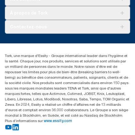
Développement durable
Tork Clean Care
Tork Vision Nettoyage
À propos de Tork
AD-a-Glance
Tork PaperCircle
À propos de nous
Contactez-nous
Récits d’une réussite
service-commande.tork@essity.com
01 85 07 92 00
Rechercher des distributeurs
Tork, une marque d'Essity - Groupe international leader dans l'hygiène et
la santé. Chaque jour, nos produits, services et solutions sont utilisés par
un milliard de personnes dans le monde. Notre raison d’être est de
repousser les limites pour plus de bien-être (breaking barriers to well-
being) au bénéfice des consommateurs, patients, soignants, clients et de
la société civile. Nos produits sont commercialisés dans environ 150 pays
sous les marques mondiales leaders TENA et Tork, ainsi que d'autres
marques fortes, telles que Actimove, Cutimed, JOBST, Knix, Leukoplast,
Libero, Libresse, Lotus, Modibodi, Nosotras, Saba, Tempo, TOM Organic et
Zewa. En 2024, Essity a réalisé un chiffre d'affaires net de 13 milliards
d'euros et comptait environ 36.000 collaborateurs. Le Groupe a son siège
mondial à Stockholm, en Suède, et est coté au Nasdaq de Stockholm.
Plus d’informations sur
www.essity.com