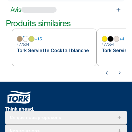
Avis
Produits similaires
+
15
+
4
477534
477554
Tork Serviette Cocktail blanche
Tork Serviett
Ce que nous proposons
Solutions
Nos solutions