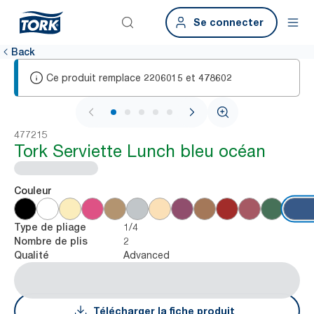
Se connecter
Back
Ce produit remplace
et
2206015
478602
1 / 6
477215
Tork Serviette Lunch bleu océan
Couleur
1/4
Type de pliage
2
Nombre de plis
Advanced
Qualité
Télécharger la fiche produit