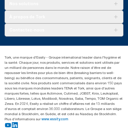
Solutions
Nos solutions
Développement durable
Tork Clean Care
Tork Vision Nettoyage
À propos de Tork
AD-a-Glance
Tork PaperCircle
À propos de nous
Contactez-nous
Récits d’une réussite
service-commande.tork@essity.com
01 85 07 92 00
Rechercher des distributeurs
Tork, une marque d'Essity - Groupe international leader dans l'hygiène et
la santé. Chaque jour, nos produits, services et solutions sont utilisés par
un milliard de personnes dans le monde. Notre raison d’être est de
repousser les limites pour plus de bien-être (breaking barriers to well-
being) au bénéfice des consommateurs, patients, soignants, clients et de
la société civile. Nos produits sont commercialisés dans environ 150 pays
sous les marques mondiales leaders TENA et Tork, ainsi que d'autres
marques fortes, telles que Actimove, Cutimed, JOBST, Knix, Leukoplast,
Libero, Libresse, Lotus, Modibodi, Nosotras, Saba, Tempo, TOM Organic et
Zewa. En 2024, Essity a réalisé un chiffre d'affaires net de 13 milliards
d'euros et comptait environ 36.000 collaborateurs. Le Groupe a son siège
mondial à Stockholm, en Suède, et est coté au Nasdaq de Stockholm.
Plus d’informations sur
www.essity.com