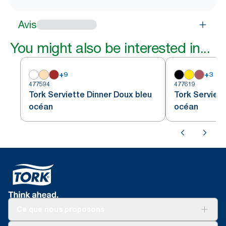
Avis
You might also be interested in...
+
9
+
3
477594
477619
Tork Serviette Dinner Doux bleu
Tork Serviett
océan
océan
Ce que nous proposons