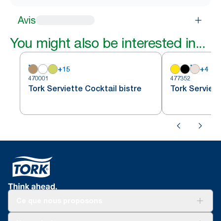
Avis
You might also be interested in...
+
15
+
4
470001
477352
Tork Serviette Cocktail bistre
Tork Serviett
Ce que nous proposons
Solutions