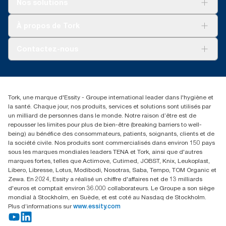
Nos solutions
Développement durable
Tork Clean Care
Tork Vision Nettoyage
À propos de Tork
AD-a-Glance
Tork PaperCircle
À propos de nous
Contactez-nous
Récits d’une réussite
service-commande.tork@essity.com
01 85 07 92 00
Rechercher des distributeurs
Tork, une marque d'Essity - Groupe international leader dans l'hygiène et
la santé. Chaque jour, nos produits, services et solutions sont utilisés par
un milliard de personnes dans le monde. Notre raison d’être est de
repousser les limites pour plus de bien-être (breaking barriers to well-
being) au bénéfice des consommateurs, patients, soignants, clients et de
la société civile. Nos produits sont commercialisés dans environ 150 pays
sous les marques mondiales leaders TENA et Tork, ainsi que d'autres
marques fortes, telles que Actimove, Cutimed, JOBST, Knix, Leukoplast,
Libero, Libresse, Lotus, Modibodi, Nosotras, Saba, Tempo, TOM Organic et
Zewa. En 2024, Essity a réalisé un chiffre d'affaires net de 13 milliards
d'euros et comptait environ 36.000 collaborateurs. Le Groupe a son siège
mondial à Stockholm, en Suède, et est coté au Nasdaq de Stockholm.
Plus d’informations sur
www.essity.com