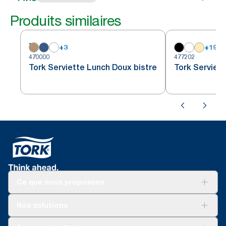
Produits similaires
+
3
+
19
470000
477202
Tork Serviette Lunch Doux bistre
Tork Serviett
Ce que nous proposons
Solutions
Nos solutions
Développement durable
Tork Clean Care
Tork Vision Nettoyage