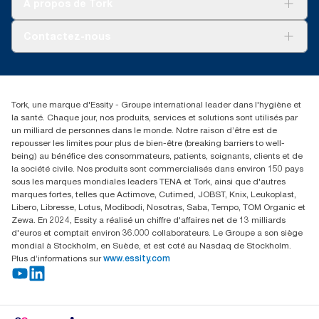
À propos de Tork
AD-a-Glance
Tork PaperCircle
À propos de nous
Contactez-nous
Récits d’une réussite
service-commande.tork@essity.com
01 85 07 92 00
Rechercher des distributeurs
Tork, une marque d'Essity - Groupe international leader dans l'hygiène et
la santé. Chaque jour, nos produits, services et solutions sont utilisés par
un milliard de personnes dans le monde. Notre raison d’être est de
repousser les limites pour plus de bien-être (breaking barriers to well-
being) au bénéfice des consommateurs, patients, soignants, clients et de
la société civile. Nos produits sont commercialisés dans environ 150 pays
sous les marques mondiales leaders TENA et Tork, ainsi que d'autres
marques fortes, telles que Actimove, Cutimed, JOBST, Knix, Leukoplast,
Libero, Libresse, Lotus, Modibodi, Nosotras, Saba, Tempo, TOM Organic et
Zewa. En 2024, Essity a réalisé un chiffre d'affaires net de 13 milliards
d'euros et comptait environ 36.000 collaborateurs. Le Groupe a son siège
mondial à Stockholm, en Suède, et est coté au Nasdaq de Stockholm.
Plus d’informations sur
www.essity.com