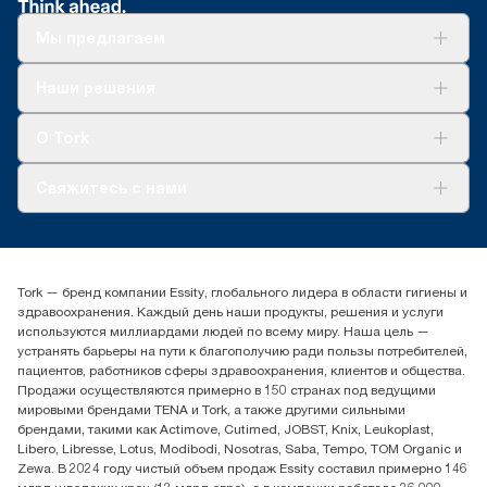
Мы предлагаем
Решения
Наши решения
Устойчивое развитие
Tork Clean Care
AD-a-Glance
О Tork
О нас
Свяжитесь с нами
Истории успеха
timur.ageyev@essity.com
(+7) 777 779 0095
Найдите дистрибьютора
Tork — бренд компании Essity, глобального лидера в области гигиены и
Контакты на рынках СНГ
здравоохранения. Каждый день наши продукты, решения и услуги
ООО «Эссити», Представительство в Казахстане Пр.
используются миллиардами людей по всему миру. Наша цель —
Достык, 210, 2 блок, 3 этаж,
устранять барьеры на пути к благополучию ради пользы потребителей,
офис №32 050051, г.
пациентов, работников сферы здравоохранения, клиентов и общества.
Алматы, Казахстан
Продажи осуществляются примерно в 150 странах под ведущими
мировыми брендами TENA и Tork, а также другими сильными
брендами, такими как Actimove, Cutimed, JOBST, Knix, Leukoplast,
Libero, Libresse, Lotus, Modibodi, Nosotras, Saba, Tempo, TOM Organic и
Zewa. В 2024 году чистый объем продаж Essity составил примерно 146