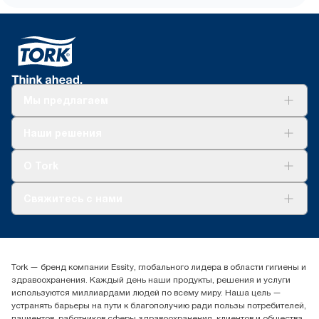
Мы предлагаем
Решения
Наши решения
Устойчивое развитие
Tork Clean Care
AD-a-Glance
О Tork
О нас
Свяжитесь с нами
Истории успеха
timur.ageyev@essity.com
(+7) 777 779 0095
Найдите дистрибьютора
Tork — бренд компании Essity, глобального лидера в области гигиены и
Контакты на рынках СНГ
здравоохранения. Каждый день наши продукты, решения и услуги
ООО «Эссити», Представительство в Казахстане Пр.
используются миллиардами людей по всему миру. Наша цель —
Достык, 210, 2 блок, 3 этаж,
устранять барьеры на пути к благополучию ради пользы потребителей,
офис №32 050051, г.
пациентов, работников сферы здравоохранения, клиентов и общества.