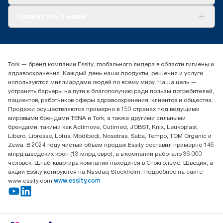
О нас
Свяжитесь с нами
Истории успеха
timur.ageyev@essity.com
(+7) 777 779 0095
Найдите дистрибьютора
Tork — бренд компании Essity, глобального лидера в области гигиены и
Контакты на рынках СНГ
здравоохранения. Каждый день наши продукты, решения и услуги
ООО «Эссити», Представительство в Казахстане Пр.
используются миллиардами людей по всему миру. Наша цель —
Достык, 210, 2 блок, 3 этаж,
устранять барьеры на пути к благополучию ради пользы потребителей,
офис №32 050051, г.
пациентов, работников сферы здравоохранения, клиентов и общества.
Алматы, Казахстан
Продажи осуществляются примерно в 150 странах под ведущими
мировыми брендами TENA и Tork, а также другими сильными
брендами, такими как Actimove, Cutimed, JOBST, Knix, Leukoplast,
Libero, Libresse, Lotus, Modibodi, Nosotras, Saba, Tempo, TOM Organic и
Zewa. В 2024 году чистый объем продаж Essity составил примерно 146
млрд шведских крон (13 млрд евро), а в компании работало 36 000
человек. Штаб-квартира компании находится в Стокгольме, Швеция, а
акции Essity котируются на Nasdaq Stockholm. Подробнее на сайте
www.essity.com
www.essity.com