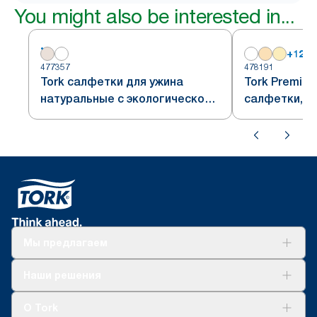
You might also be interested in...
+
12
477357
478191
Tork салфетки для ужина
Tork Premium
натуральные с экологической
салфетки, б
надписью сложения 1/4
1/8
Мы предлагаем
Решения
Наши решения
Устойчивое развитие
Tork Clean Care
AD-a-Glance
О Tork