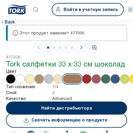
Войти в учетную запись
Back
Этот продукт заменяет
477995
1 / 6
477208
Tork салфетки 33 х 33 см шоколад
Цвет
1/4
Тип сложения
2
Слой
Advanced
Качество
Найти дистрибьютора
Скачать информацию о продукте