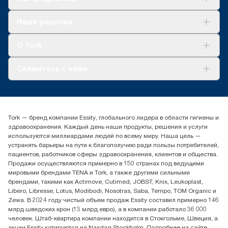
Решения
Наши решения
Устойчивое развитие
Tork Clean Care
AD-a-Glance
О Tork
О нас
Свяжитесь с нами
Истории успеха
timur.ageyev@essity.com
(+7) 777 779 0095
Найдите дистрибьютора
Tork — бренд компании Essity, глобального лидера в области гигиены и
Контакты на рынках СНГ
здравоохранения. Каждый день наши продукты, решения и услуги
ООО «Эссити», Представительство в Казахстане Пр.
используются миллиардами людей по всему миру. Наша цель —
Достык, 210, 2 блок, 3 этаж,
устранять барьеры на пути к благополучию ради пользы потребителей,
офис №32 050051, г.
пациентов, работников сферы здравоохранения, клиентов и общества.
Алматы, Казахстан
Продажи осуществляются примерно в 150 странах под ведущими
мировыми брендами TENA и Tork, а также другими сильными
брендами, такими как Actimove, Cutimed, JOBST, Knix, Leukoplast,
Libero, Libresse, Lotus, Modibodi, Nosotras, Saba, Tempo, TOM Organic и
Zewa. В 2024 году чистый объем продаж Essity составил примерно 146
млрд шведских крон (13 млрд евро), а в компании работало 36 000
человек. Штаб-квартира компании находится в Стокгольме, Швеция, а
акции Essity котируются на Nasdaq Stockholm. Подробнее на сайте