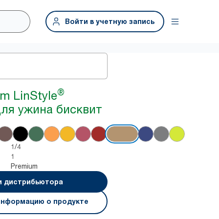
Войти в учетную запись
®
m LinStyle
ля ужина бисквит
1/4
1
Premium
и дистрибьютора
информацию о продукте