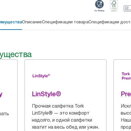
имущества
Описание
Спецификации товара
Спецификации дост
ущества
y
LinStyle®
Pr
Прочная салфетка Tork
Искл
LinStyle® — это комфорт
выс
вать
надолго, и одной салфетки
Наш
хватит на весь обед или ужин.
прод