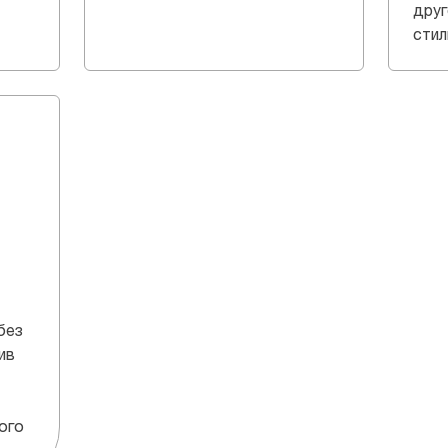
друг
стил
без
ив
ого