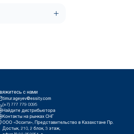
вяжитесь с нами
timur.ageyev@essity.com
(+7) 777 779 0095
Найдите дистрибьютора
Контакты на рынках СНГ
ООО «Эссити», Представительство в Казахстане Пр.
Достык, 210, 2 блок, 3 этаж,