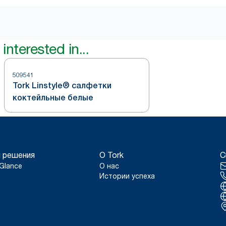
interested in...
509541
Tork Linstyle® салфетки
коктейльные белые
 решения
О Tork
С
Glance
О нас
Истории успеха