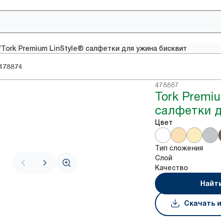
/
Tork Premium LinStyle® салфетки для ужина бисквит
478874
478887
Tork Premiu
салфетки д
Цвет
Тип сложения
Слой
Качество
Найт
Скачать 