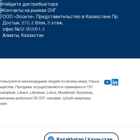
Найдите дистрибьютора
Контакты на рынках СНГ
ООО «Эссити», Представительство в Казахстане Пр.
Достык, 210, 2 блок, 3 этаж,
офис №32 050051, г.
Алматы, Казахстан
используются миллиардами людей по всему миру. Наша
общества. Продажи осуществляются примерно в 150
last, Libero, Libresse, Lotus, Modibodi, Nosotras,
компании работало 36 000 человек. Штаб-квартира
.com
Kazakhstan | Қазақстан