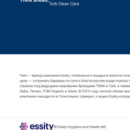
Tork Clean Care
Tork — бренд компании Essity, глобального лидера в области 
цель — устранять барьеры на пути к благополучию ради пользы
странах под ведущими мировыми брендами TENA и Tork, а также др
Saba, Tempo, TOM Organic и Zewa. В 2024 году чистый объем про
компании находится в Стокгольме, Швеция, а акции Essity котир
© Essity Hygiene and Health AB