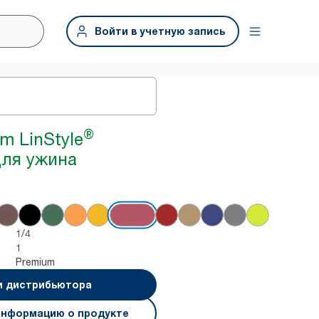
Войти в учетную запись
®
m LinStyle
для ужина
1/4
1
Premium
и дистрибьютора
информацию о продукте