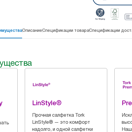
имущества
Описание
Спецификации товара
Спецификации дост
ущества
y
LinStyle®
Pr
Прочная салфетка Tork
Искл
LinStyle® — это комфорт
выс
вать
надолго, и одной салфетки
Наш