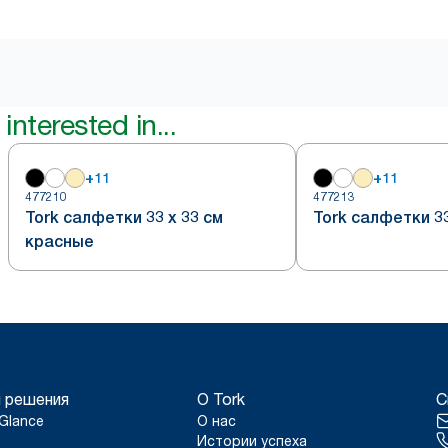
interested in...
+
11
+
11
477210
477213
Tork салфетки 33 х 33 см
Tork салфетки 33
красные
 решения
О Tork
С
Glance
О нас
Истории успеха