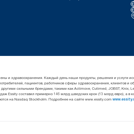
гигиены и здравоохранения. Каждый день наши продукты, решения и услуги 
 потребителей, пациентов, работников сферы здравоохранения, клиентов и 
угими сильными брендами, такими как Actimove, Cutimed, JOBST, Knix, Leukop
даж Essity составил примерно 146 млрд шведских крон (13 млрд евро), а в 
уются на Nasdaq Stockholm. Подробнее на сайте www.essity.com
www.essity