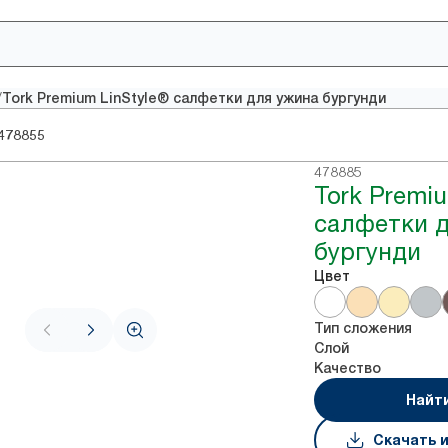
/
Tork Premium LinStyle® салфетки для ужина бургунди
478855
478885
Tork Premiu
салфетки 
бургунди
Цвет
Тип сложения
Слой
Качество
Найт
Скачать 