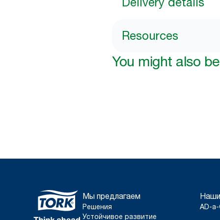
Delivery details
Resources
You might also be 
Мы предлагаем
Наши
Решения
AD-a-
Устойчивое развитие