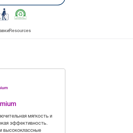
авки
Resources
emium
ючительная мягкость и
окая эффективность.
и высококлассные