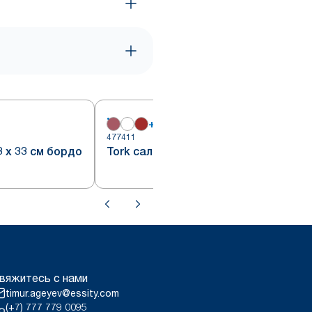
+
1
477411
4
 х 33 см бордо
Tork салфетки 33 бордо
вяжитесь с нами
timur.ageyev@essity.com
(+7) 777 779 0095